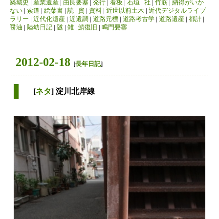
築城史
|
産業遺産
|
由良要塞
|
発行
|
看板
|
石垣
|
社
|
竹筋
|
納得がいか
ない
|
索道
|
絵葉書
|
読
|
資
|
資料
|
近世以前土木
|
近代デジタルライブ
ラリー
|
近代化遺産
|
近遺調
|
道路元標
|
道路考古学
|
道路遺産
|
都計
|
醤油
|
陸幼日記
|
隧
|
雑
|
鯖復旧
|
鳴門要塞
2012-02-18
[
長年日記
]
[
ネタ
] 淀川北岸線