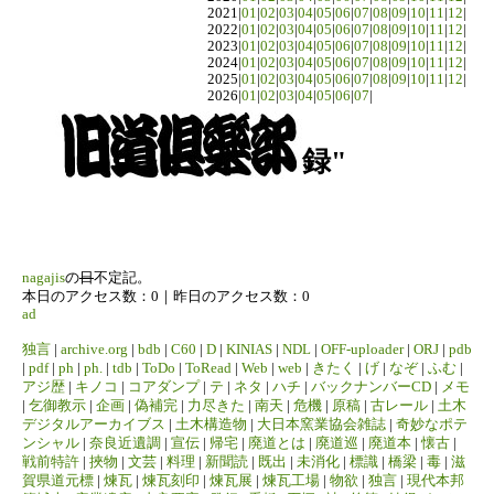
2021|
01
|
02
|
03
|
04
|
05
|
06
|
07
|
08
|
09
|
10
|
11
|
12
|
2022|
01
|
02
|
03
|
04
|
05
|
06
|
07
|
08
|
09
|
10
|
11
|
12
|
2023|
01
|
02
|
03
|
04
|
05
|
06
|
07
|
08
|
09
|
10
|
11
|
12
|
2024|
01
|
02
|
03
|
04
|
05
|
06
|
07
|
08
|
09
|
10
|
11
|
12
|
2025|
01
|
02
|
03
|
04
|
05
|
06
|
07
|
08
|
09
|
10
|
11
|
12
|
2026|
01
|
02
|
03
|
04
|
05
|
06
|
07
|
録"
nagajis
の
日
不定記。
本日のアクセス数：0｜昨日のアクセス数：0
ad
独言
|
archive.org
|
bdb
|
C60
|
D
|
KINIAS
|
NDL
|
OFF-uploader
|
ORJ
|
pdb
|
pdf
|
ph
|
ph.
|
tdb
|
ToDo
|
ToRead
|
Web
|
web
|
きたく
|
げ
|
なぞ
|
ふむ
|
アジ歴
|
キノコ
|
コアダンプ
|
テ
|
ネタ
|
ハチ
|
バックナンバーCD
|
メモ
|
乞御教示
|
企画
|
偽補完
|
力尽きた
|
南天
|
危機
|
原稿
|
古レール
|
土木
デジタルアーカイブス
|
土木構造物
|
大日本窯業協会雑誌
|
奇妙なポテ
ンシャル
|
奈良近遺調
|
宣伝
|
帰宅
|
廃道とは
|
廃道巡
|
廃道本
|
懐古
|
戦前特許
|
挾物
|
文芸
|
料理
|
新聞読
|
既出
|
未消化
|
標識
|
橋梁
|
毒
|
滋
賀県道元標
|
煉瓦
|
煉瓦刻印
|
煉瓦展
|
煉瓦工場
|
物欲
|
独言
|
現代本邦