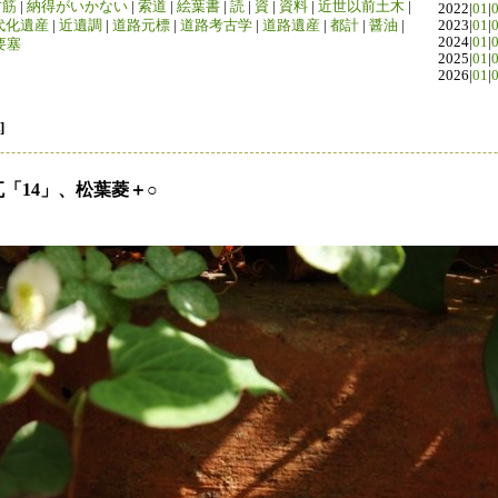
竹筋
|
納得がいかない
|
索道
|
絵葉書
|
読
|
資
|
資料
|
近世以前土木
|
2022|
01
|
代化遺産
|
近遺調
|
道路元標
|
道路考古学
|
道路遺産
|
都計
|
醤油
|
2023|
01
|
2024|
01
|
要塞
2025|
01
|
2026|
01
|
]
瓦「14」、松葉菱＋○