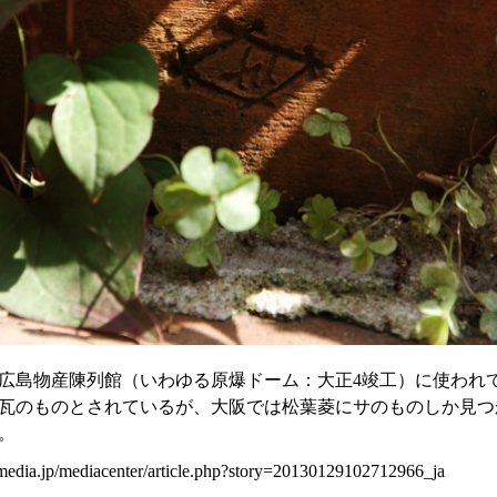
広島物産陳列館（いわゆる原爆ドーム：大正4竣工）に使われ
瓦のものとされているが、大阪では松葉菱にサのものしか見つ
。
media.jp/mediacenter/article.php?story=20130129102712966_ja