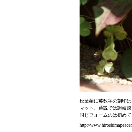
松葉菱に英数字の刻印は
マット。通説では讃岐煉
同じフォームのは初めて
http://www.hiroshimapeace