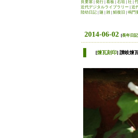
良要塞
|
発行
|
看板
|
石垣
|
社
|
近代デジタルライブラリー
|
近
陸幼日記
|
隧
|
雑
|
鯖復旧
|
鳴門
2014-06-02
[
長年日記
[
煉瓦刻印
] 讃岐煉