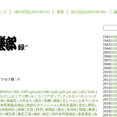
ップ
«前の日記(2014-06-01)
最新
次の日記(2014-06-06)»
1941|
04
|
1942|
01
|
1943|
01
|
録"
1944|
01
|
2005|
09
|
2006|
01
|
2007|
01
|
2008|
01
|
2009|
01
|
2010|
01
|
2011|
01
|
アクセス数：0
2012|
01
|
2013|
01
|
2014|
01
|
2015|
01
|
KINIAS
|
NDL
|
OFF-uploader
|
ORJ
|
pdb
|
pdf
|
ph
|
ph.
|
tdb
|
ToDo
|
2016|
01
|
なぞ
|
ふむ
|
アジ歴
|
キノコ
|
コアダンプ
|
テ
|
ネタ
|
ハチ
|
バック
2017|
01
|
企画
|
偽補完
|
力尽きた
|
南天
|
危機
|
原稿
|
古レール
|
土木デジタル
2018|
01
|
日本窯業協会雑誌
|
奇妙なポテンシャル
|
奈良近遺調
|
宣伝
|
帰宅
|
2019|
01
|
|
戦前特許
|
挾物
|
文芸
|
料理
|
新聞読
|
既出
|
未消化
|
標識
|
橋梁
|
2020|
01
|
印
|
煉瓦展
|
煉瓦工場
|
物欲
|
独言
|
現代本邦築城史
|
産業遺産
|
由
2021|
01
|