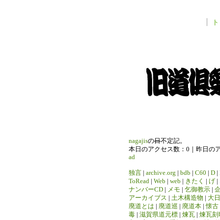
ト
nagajis
の
日
不定記。
本日のアクセス数：0｜昨日の
ad
独言
|
archive.org
|
bdb
|
C60
|
D
|
ToRead
|
Web
|
web
|
きたく
|
げ
|
ナンバーCD
|
メモ
|
乞御教示
|
アーカイブス
|
土木構造物
|
大
廃道とは
|
廃道巡
|
廃道本
|
懐古
毒
|
滋賀県道元標
|
煉瓦
|
煉瓦刻