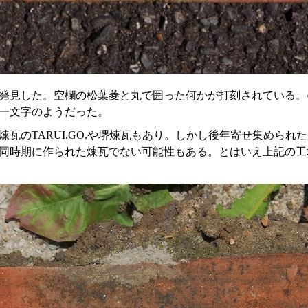
発見した。空欄の松葉菱と丸で囲った何かが打刻されている。
一文字のようだった。
瓦のTARUI.GO.や堺煉瓦もあり。しかし後年寄せ集められ
同時期に作られた煉瓦でない可能性もある。とはいえ上記の工