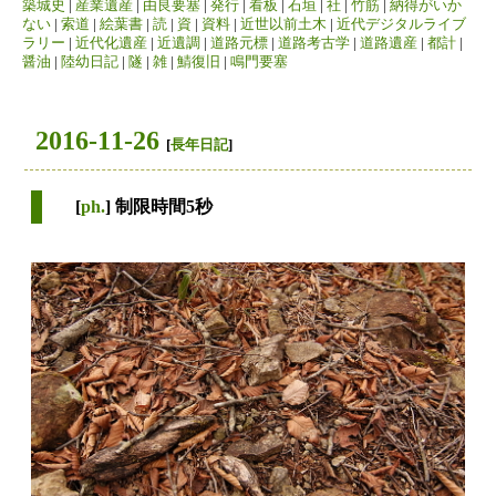
築城史
|
産業遺産
|
由良要塞
|
発行
|
看板
|
石垣
|
社
|
竹筋
|
納得がいか
ない
|
索道
|
絵葉書
|
読
|
資
|
資料
|
近世以前土木
|
近代デジタルライブ
ラリー
|
近代化遺産
|
近遺調
|
道路元標
|
道路考古学
|
道路遺産
|
都計
|
醤油
|
陸幼日記
|
隧
|
雑
|
鯖復旧
|
鳴門要塞
2016-11-26
[
長年日記
]
[
ph.
] 制限時間5秒