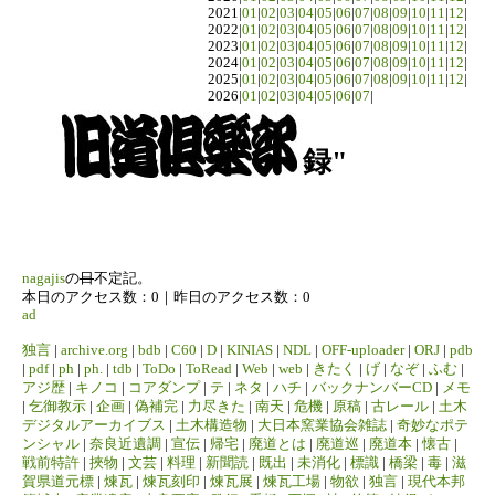
2021|
01
|
02
|
03
|
04
|
05
|
06
|
07
|
08
|
09
|
10
|
11
|
12
|
2022|
01
|
02
|
03
|
04
|
05
|
06
|
07
|
08
|
09
|
10
|
11
|
12
|
2023|
01
|
02
|
03
|
04
|
05
|
06
|
07
|
08
|
09
|
10
|
11
|
12
|
2024|
01
|
02
|
03
|
04
|
05
|
06
|
07
|
08
|
09
|
10
|
11
|
12
|
2025|
01
|
02
|
03
|
04
|
05
|
06
|
07
|
08
|
09
|
10
|
11
|
12
|
2026|
01
|
02
|
03
|
04
|
05
|
06
|
07
|
録"
nagajis
の
日
不定記。
本日のアクセス数：0｜昨日のアクセス数：0
ad
独言
|
archive.org
|
bdb
|
C60
|
D
|
KINIAS
|
NDL
|
OFF-uploader
|
ORJ
|
pdb
|
pdf
|
ph
|
ph.
|
tdb
|
ToDo
|
ToRead
|
Web
|
web
|
きたく
|
げ
|
なぞ
|
ふむ
|
アジ歴
|
キノコ
|
コアダンプ
|
テ
|
ネタ
|
ハチ
|
バックナンバーCD
|
メモ
|
乞御教示
|
企画
|
偽補完
|
力尽きた
|
南天
|
危機
|
原稿
|
古レール
|
土木
デジタルアーカイブス
|
土木構造物
|
大日本窯業協会雑誌
|
奇妙なポテ
ンシャル
|
奈良近遺調
|
宣伝
|
帰宅
|
廃道とは
|
廃道巡
|
廃道本
|
懐古
|
戦前特許
|
挾物
|
文芸
|
料理
|
新聞読
|
既出
|
未消化
|
標識
|
橋梁
|
毒
|
滋
賀県道元標
|
煉瓦
|
煉瓦刻印
|
煉瓦展
|
煉瓦工場
|
物欲
|
独言
|
現代本邦