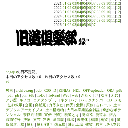
2021|
01
|
02
|
03
|
04
|
05
|
06
|
07
|
08
|
09
|
10
|
11
|
12
|
2022|
01
|
02
|
03
|
04
|
05
|
06
|
07
|
08
|
09
|
10
|
11
|
12
|
2023|
01
|
02
|
03
|
04
|
05
|
06
|
07
|
08
|
09
|
10
|
11
|
12
|
2024|
01
|
02
|
03
|
04
|
05
|
06
|
07
|
08
|
09
|
10
|
11
|
12
|
2025|
01
|
02
|
03
|
04
|
05
|
06
|
07
|
08
|
09
|
10
|
11
|
12
|
2026|
01
|
02
|
03
|
04
|
05
|
06
|
07
|
録"
nagajis
の
日
不定記。
本日のアクセス数：0｜昨日のアクセス数：0
ad
独言
|
archive.org
|
bdb
|
C60
|
D
|
KINIAS
|
NDL
|
OFF-uploader
|
ORJ
|
pdb
|
pdf
|
ph
|
ph.
|
tdb
|
ToDo
|
ToRead
|
Web
|
web
|
きたく
|
げ
|
なぞ
|
ふむ
|
アジ歴
|
キノコ
|
コアダンプ
|
テ
|
ネタ
|
ハチ
|
バックナンバーCD
|
メモ
|
乞御教示
|
企画
|
偽補完
|
力尽きた
|
南天
|
危機
|
原稿
|
古レール
|
土木
デジタルアーカイブス
|
土木構造物
|
大日本窯業協会雑誌
|
奇妙なポテ
ンシャル
|
奈良近遺調
|
宣伝
|
帰宅
|
廃道とは
|
廃道巡
|
廃道本
|
懐古
|
戦前特許
|
挾物
|
文芸
|
料理
|
新聞読
|
既出
|
未消化
|
標識
|
橋梁
|
毒
|
滋
賀県道元標
|
煉瓦
|
煉瓦刻印
|
煉瓦展
|
煉瓦工場
|
物欲
|
独言
|
現代本邦