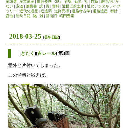
築城史
|
産業遺産
|
由良要塞
|
発行
|
看板
|
石垣
|
社
|
竹筋
|
納得がいか
ない
|
索道
|
絵葉書
|
読
|
資
|
資料
|
近世以前土木
|
近代デジタルライブ
ラリー
|
近代化遺産
|
近遺調
|
道路元標
|
道路考古学
|
道路遺産
|
都計
|
醤油
|
陸幼日記
|
隧
|
雑
|
鯖復旧
|
鳴門要塞
2018-03-25
[
長年日記
]
[
きたく
][
古レール
] 第3回
意外と片付いてしまった。
この傾斜と戦えば、