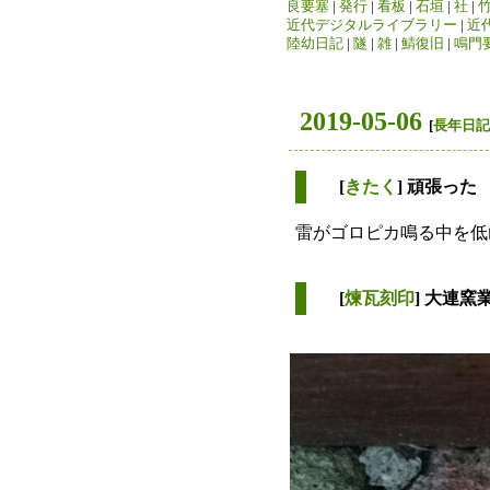
良要塞
|
発行
|
看板
|
石垣
|
社
|
近代デジタルライブラリー
|
近
陸幼日記
|
隧
|
雑
|
鯖復旧
|
鳴門
2019-05-06
[
長年日記
[
きたく
] 頑張った
雷がゴロピカ鳴る中を低
[
煉瓦刻印
] 大連窯