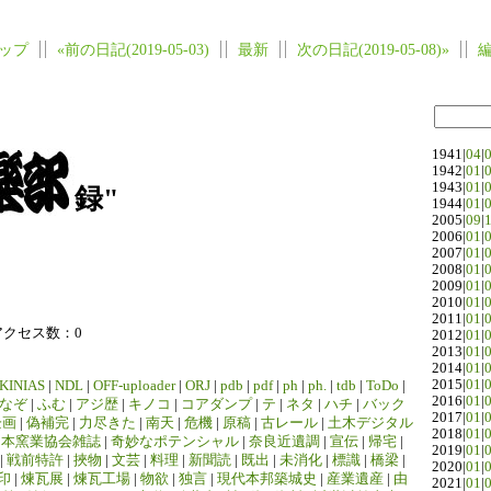
ップ
«前の日記(2019-05-03)
最新
次の日記(2019-05-08)»
1941|
04
|
1942|
01
|
1943|
01
|
録"
1944|
01
|
2005|
09
|
2006|
01
|
2007|
01
|
2008|
01
|
2009|
01
|
2010|
01
|
2011|
01
|
アクセス数：0
2012|
01
|
2013|
01
|
2014|
01
|
2015|
01
|
KINIAS
|
NDL
|
OFF-uploader
|
ORJ
|
pdb
|
pdf
|
ph
|
ph.
|
tdb
|
ToDo
|
2016|
01
|
なぞ
|
ふむ
|
アジ歴
|
キノコ
|
コアダンプ
|
テ
|
ネタ
|
ハチ
|
バック
2017|
01
|
企画
|
偽補完
|
力尽きた
|
南天
|
危機
|
原稿
|
古レール
|
土木デジタル
2018|
01
|
日本窯業協会雑誌
|
奇妙なポテンシャル
|
奈良近遺調
|
宣伝
|
帰宅
|
2019|
01
|
|
戦前特許
|
挾物
|
文芸
|
料理
|
新聞読
|
既出
|
未消化
|
標識
|
橋梁
|
2020|
01
|
印
|
煉瓦展
|
煉瓦工場
|
物欲
|
独言
|
現代本邦築城史
|
産業遺産
|
由
2021|
01
|