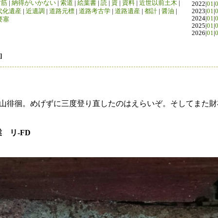
竹筋
|
納得がいかない
|
索道
|
絵葉書
|
読
|
資
|
資料
|
近世以前土木
|
2022|
01
|
代化遺産
|
近遺調
|
道路元標
|
道路考古学
|
道路遺産
|
都計
|
醤油
|
2023|
01
|
2024|
01
|
要塞
2025|
01
|
2026|
01
|
]
山徘徊。めげずに三度登り直したのはえらいぞ。そしてまた財
業 リ-FD