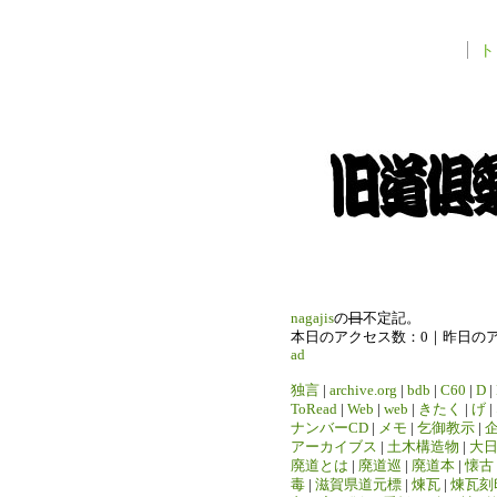
ト
nagajis
の
日
不定記。
本日のアクセス数：0｜昨日の
ad
独言
|
archive.org
|
bdb
|
C60
|
D
|
ToRead
|
Web
|
web
|
きたく
|
げ
|
ナンバーCD
|
メモ
|
乞御教示
|
アーカイブス
|
土木構造物
|
大
廃道とは
|
廃道巡
|
廃道本
|
懐古
毒
|
滋賀県道元標
|
煉瓦
|
煉瓦刻