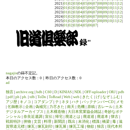
2021|
01
|
02
|
03
|
04
|
05
|
06
|
07
|
08
|
09
|
10
|
11
|
12
|
2022|
01
|
02
|
03
|
04
|
05
|
06
|
07
|
08
|
09
|
10
|
11
|
12
|
2023|
01
|
02
|
03
|
04
|
05
|
06
|
07
|
08
|
09
|
10
|
11
|
12
|
2024|
01
|
02
|
03
|
04
|
05
|
06
|
07
|
08
|
09
|
10
|
11
|
12
|
2025|
01
|
02
|
03
|
04
|
05
|
06
|
07
|
08
|
09
|
10
|
11
|
12
|
2026|
01
|
02
|
03
|
04
|
05
|
06
|
07
|
録"
nagajis
の
日
不定記。
本日のアクセス数：0｜昨日のアクセス数：0
ad
独言
|
archive.org
|
bdb
|
C60
|
D
|
KINIAS
|
NDL
|
OFF-uploader
|
ORJ
|
pdb
|
pdf
|
ph
|
ph.
|
tdb
|
ToDo
|
ToRead
|
Web
|
web
|
きたく
|
げ
|
なぞ
|
ふむ
|
アジ歴
|
キノコ
|
コアダンプ
|
テ
|
ネタ
|
ハチ
|
バックナンバーCD
|
メモ
|
乞御教示
|
企画
|
偽補完
|
力尽きた
|
南天
|
危機
|
原稿
|
古レール
|
土木
デジタルアーカイブス
|
土木構造物
|
大日本窯業協会雑誌
|
奇妙なポテ
ンシャル
|
奈良近遺調
|
宣伝
|
帰宅
|
廃道とは
|
廃道巡
|
廃道本
|
懐古
|
戦前特許
|
挾物
|
文芸
|
料理
|
新聞読
|
既出
|
未消化
|
標識
|
橋梁
|
毒
|
滋
賀県道元標
|
煉瓦
|
煉瓦刻印
|
煉瓦展
|
煉瓦工場
|
物欲
|
独言
|
現代本邦