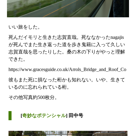
いい旅をした。
死んだイモリと生きた志賀直哉。死ななかったnagajis
が死んでまた生き返った道を歩き鬼籍に入って久しい
志賀直哉を思ったりした。桑の木の下りがやっと理解
できた。
https://www.gracesguide.co.uk/Arrols_Bridge_and_Roof_Co
彼もまた死に損なった桁かも知れない。いや、生きて
いるのに忘れられている桁。
その他写真約500枚分。
[
奇妙なポテンシャル
] 田中号