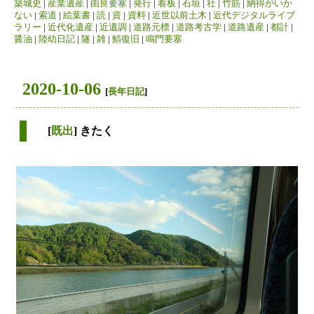
築城史
|
産業遺産
|
由良要塞
|
発行
|
看板
|
石垣
|
社
|
竹筋
|
納得がいか
ない
|
索道
|
絵葉書
|
読
|
資
|
資料
|
近世以前土木
|
近代デジタルライブ
ラリー
|
近代化遺産
|
近遺調
|
道路元標
|
道路考古学
|
道路遺産
|
都計
|
醤油
|
陸幼日記
|
隧
|
雑
|
鯖復旧
|
鳴門要塞
2020-10-06
[
長年日記
]
[
既出
] きたく