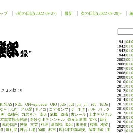
ップ
«前の日記(2022-09-27)
最新
次の日記(2022-09-29)»
1941|
04
|
1942|
01
|
1943|
01
|
録"
1944|
01
|
2005|
09
|
2006|
01
|
2007|
01
|
2008|
01
|
2009|
01
|
2010|
01
|
2011|
01
|
アクセス数：0
2012|
01
|
2013|
01
|
2014|
01
|
2015|
01
|
KINIAS
|
NDL
|
OFF-uploader
|
ORJ
|
pdb
|
pdf
|
ph
|
ph.
|
tdb
|
ToDo
|
2016|
01
|
なぞ
|
ふむ
|
アジ歴
|
キノコ
|
コアダンプ
|
テ
|
ネタ
|
ハチ
|
バック
2017|
01
|
企画
|
偽補完
|
力尽きた
|
南天
|
危機
|
原稿
|
古レール
|
土木デジタル
2018|
01
|
日本窯業協会雑誌
|
奇妙なポテンシャル
|
奈良近遺調
|
宣伝
|
帰宅
|
2019|
01
|
|
戦前特許
|
挾物
|
文芸
|
料理
|
新聞読
|
既出
|
未消化
|
標識
|
橋梁
|
2020|
01
|
印
|
煉瓦展
|
煉瓦工場
|
物欲
|
独言
|
現代本邦築城史
|
産業遺産
|
由
2021|
01
|