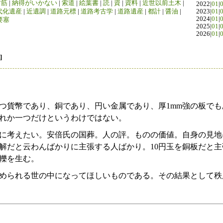
竹筋
|
納得がいかない
|
索道
|
絵葉書
|
読
|
資
|
資料
|
近世以前土木
|
2022|
01
|
代化遺産
|
近遺調
|
道路元標
|
道路考古学
|
道路遺産
|
都計
|
醤油
|
2023|
01
|
2024|
01
|
要塞
2025|
01
|
2026|
01
|
]
を持つ貨幣であり、銅であり、円い金属であり、厚1mm強の板で
れか一つだけというわけではない。
に考えたい。安倍氏の国葬。人の評。ものの価値。自身の見地
解だと云わんばかりに主張する人ばかり。10円玉を銅板だと
轢を生む。
められる世の中になってほしいものである。その結果として秩