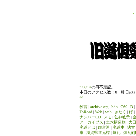
ト
nagajis
の
日
不定記。
本日のアクセス数：0｜昨日の
ad
独言
|
archive.org
|
bdb
|
C60
|
D
|
ToRead
|
Web
|
web
|
きたく
|
げ
|
ナンバーCD
|
メモ
|
乞御教示
|
アーカイブス
|
土木構造物
|
大
廃道とは
|
廃道巡
|
廃道本
|
懐古
毒
|
滋賀県道元標
|
煉瓦
|
煉瓦刻