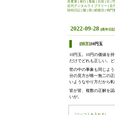
良要塞
|
発行
|
看板
|
石垣
|
社
|
近代デジタルライブラリー
|
近
陸幼日記
|
隧
|
雑
|
鯖復旧
|
鳴門
2022-09-28
[
長年日記
[
独言
]10円玉
10円玉。10円の価値
だけでどれも正しい。ど
世の中の事象も同じよう
分の見方が唯一無二の正
いようなやり方だから軋
皆が皆、複数の正解を認
いが。
[
ツッコミを入れる
]