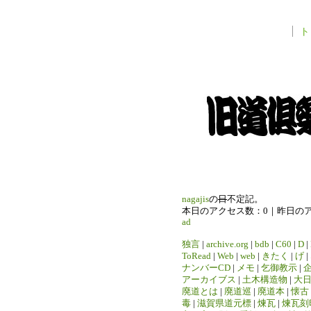
ト
nagajis
の
日
不定記。
本日のアクセス数：0｜昨日の
ad
独言
|
archive.org
|
bdb
|
C60
|
D
|
ToRead
|
Web
|
web
|
きたく
|
げ
|
ナンバーCD
|
メモ
|
乞御教示
|
アーカイブス
|
土木構造物
|
大
廃道とは
|
廃道巡
|
廃道本
|
懐古
毒
|
滋賀県道元標
|
煉瓦
|
煉瓦刻