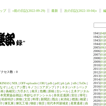
ップ
«前の日記(2022-09-29)
最新
次の日記(2022-10-04)»
1941|
04
|
1942|
01
|
1943|
01
|
録"
1944|
01
|
2005|
09
|
2006|
01
|
2007|
01
|
2008|
01
|
2009|
01
|
2010|
01
|
2011|
01
|
アクセス数：0
2012|
01
|
2013|
01
|
2014|
01
|
2015|
01
|
KINIAS
|
NDL
|
OFF-uploader
|
ORJ
|
pdb
|
pdf
|
ph
|
ph.
|
tdb
|
ToDo
|
2016|
01
|
なぞ
|
ふむ
|
アジ歴
|
キノコ
|
コアダンプ
|
テ
|
ネタ
|
ハチ
|
バック
2017|
01
|
企画
|
偽補完
|
力尽きた
|
南天
|
危機
|
原稿
|
古レール
|
土木デジタル
2018|
01
|
日本窯業協会雑誌
|
奇妙なポテンシャル
|
奈良近遺調
|
宣伝
|
帰宅
|
2019|
01
|
|
戦前特許
|
挾物
|
文芸
|
料理
|
新聞読
|
既出
|
未消化
|
標識
|
橋梁
|
2020|
01
|
印
|
煉瓦展
|
煉瓦工場
|
物欲
|
独言
|
現代本邦築城史
|
産業遺産
|
由
2021|
01
|