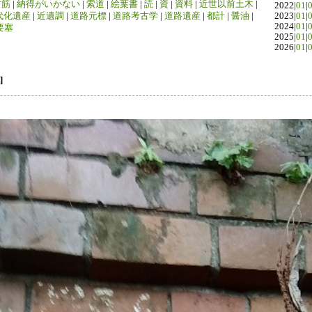
竹筋
|
納得がいかない
|
索道
|
絵葉書
|
読
|
資
|
資料
|
近世以前土木
|
2022|
01
|
代化遺産
|
近遺調
|
道路元標
|
道路考古学
|
道路遺産
|
都計
|
醤油
|
2023|
01
|
2024|
01
|
要塞
2025|
01
|
2026|
01
|
]