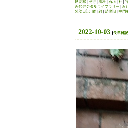
良要塞
|
発行
|
看板
|
石垣
|
社
|
近代デジタルライブラリー
|
近
陸幼日記
|
隧
|
雑
|
鯖復旧
|
鳴門
2022-10-03
[
長年日記