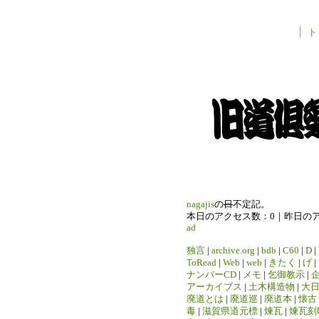
ト
nagajis
の
日
不定記。
本日のアクセス数：0｜昨日の
ad
独言
|
archive.org
|
bdb
|
C60
|
D
|
ToRead
|
Web
|
web
|
きたく
|
げ
|
ナンバーCD
|
メモ
|
乞御教示
|
アーカイブス
|
土木構造物
|
大
廃道とは
|
廃道巡
|
廃道本
|
懐古
毒
|
滋賀県道元標
|
煉瓦
|
煉瓦刻