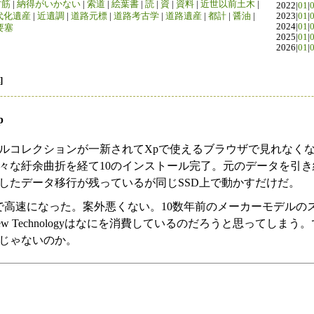
竹筋
|
納得がいかない
|
索道
|
絵葉書
|
読
|
資
|
資料
|
近世以前土木
|
2022|
01
|
代化遺産
|
近遺調
|
道路元標
|
道路考古学
|
道路遺産
|
都計
|
醤油
|
2023|
01
|
2024|
01
|
要塞
2025|
01
|
2026|
01
|
]
p
ルコレクションが一新されてXpで使えるブラウザで見れなくな
々な紆余曲折を経て10のインストール完了。元のデータを引き
したデータ移行が残っているが同じSSD上で動かすだけだ。
pで高速になった。案外悪くない。10数年前のメーカーモデルの
w Technologyはなにを消費しているのだろうと思ってしまう
じゃないのか。