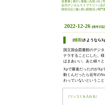
良要塞
|
発行
|
看板
|
石垣
|
社
|
近代デジタルライブラリー
|
近
陸幼日記
|
隧
|
雑
|
鯖復旧
|
鳴門
2022-12-26
[
長年日記
[
独言
]さようならX
国立国会図書館のデジタ
ナラすることにした。様
ばまあいい。あと細々と
Xpで爆速だったのがX
動くんだったら近年のNe
わっていないということ
[
ツッコミを入れる
]