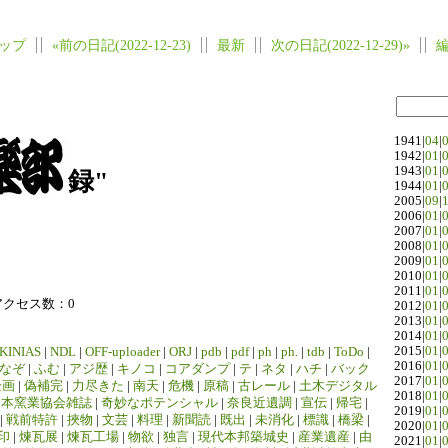
ップ
«前の日記(2022-12-23)
最新
次の日記(2022-12-29)»
1941|
04
|
1942|
01
|
1943|
01
|
録"
1944|
01
|
2005|
09
|
2006|
01
|
2007|
01
|
2008|
01
|
2009|
01
|
2010|
01
|
2011|
01
|
アクセス数：0
2012|
01
|
2013|
01
|
2014|
01
|
2015|
01
|
KINIAS
|
NDL
|
OFF-uploader
|
ORJ
|
pdb
|
pdf
|
ph
|
ph.
|
tdb
|
ToDo
|
2016|
01
|
なぞ
|
ふむ
|
アジ歴
|
キノコ
|
コアダンプ
|
テ
|
ネタ
|
ハチ
|
バック
2017|
01
|
企画
|
偽補完
|
力尽きた
|
南天
|
危機
|
原稿
|
古レール
|
土木デジタル
2018|
01
|
日本窯業協会雑誌
|
奇妙なポテンシャル
|
奈良近遺調
|
宣伝
|
帰宅
|
2019|
01
|
|
戦前特許
|
挾物
|
文芸
|
料理
|
新聞読
|
既出
|
未消化
|
標識
|
橋梁
|
2020|
01
|
印
|
煉瓦展
|
煉瓦工場
|
物欲
|
独言
|
現代本邦築城史
|
産業遺産
|
由
2021|
01
|