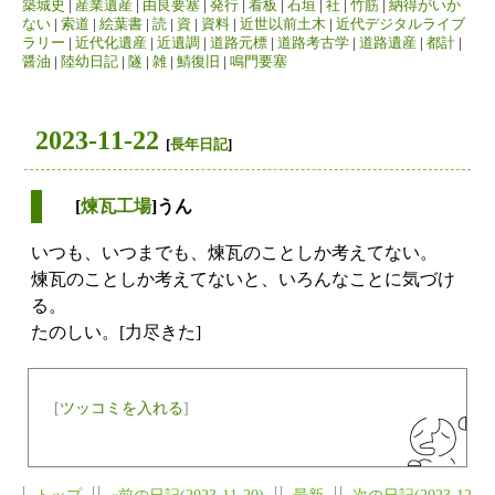
築城史
|
産業遺産
|
由良要塞
|
発行
|
看板
|
石垣
|
社
|
竹筋
|
納得がいか
ない
|
索道
|
絵葉書
|
読
|
資
|
資料
|
近世以前土木
|
近代デジタルライブ
ラリー
|
近代化遺産
|
近遺調
|
道路元標
|
道路考古学
|
道路遺産
|
都計
|
醤油
|
陸幼日記
|
隧
|
雑
|
鯖復旧
|
鳴門要塞
2023-11-22
[
長年日記
]
[
煉瓦工場
]うん
いつも、いつまでも、煉瓦のことしか考えてない。
煉瓦のことしか考えてないと、いろんなことに気づけ
る。
たのしい。[力尽きた]
[
ツッコミを入れる
]
トップ
«前の日記(2023-11-20)
最新
次の日記(2023-12