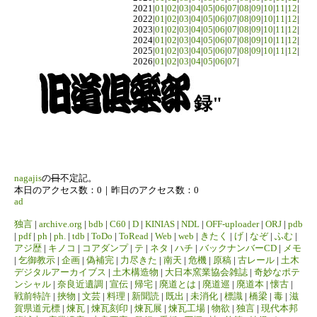
2021|
01
|
02
|
03
|
04
|
05
|
06
|
07
|
08
|
09
|
10
|
11
|
12
|
2022|
01
|
02
|
03
|
04
|
05
|
06
|
07
|
08
|
09
|
10
|
11
|
12
|
2023|
01
|
02
|
03
|
04
|
05
|
06
|
07
|
08
|
09
|
10
|
11
|
12
|
2024|
01
|
02
|
03
|
04
|
05
|
06
|
07
|
08
|
09
|
10
|
11
|
12
|
2025|
01
|
02
|
03
|
04
|
05
|
06
|
07
|
08
|
09
|
10
|
11
|
12
|
2026|
01
|
02
|
03
|
04
|
05
|
06
|
07
|
録"
nagajis
の
日
不定記。
本日のアクセス数：0｜昨日のアクセス数：0
ad
独言
|
archive.org
|
bdb
|
C60
|
D
|
KINIAS
|
NDL
|
OFF-uploader
|
ORJ
|
pdb
|
pdf
|
ph
|
ph.
|
tdb
|
ToDo
|
ToRead
|
Web
|
web
|
きたく
|
げ
|
なぞ
|
ふむ
|
アジ歴
|
キノコ
|
コアダンプ
|
テ
|
ネタ
|
ハチ
|
バックナンバーCD
|
メモ
|
乞御教示
|
企画
|
偽補完
|
力尽きた
|
南天
|
危機
|
原稿
|
古レール
|
土木
デジタルアーカイブス
|
土木構造物
|
大日本窯業協会雑誌
|
奇妙なポテ
ンシャル
|
奈良近遺調
|
宣伝
|
帰宅
|
廃道とは
|
廃道巡
|
廃道本
|
懐古
|
戦前特許
|
挾物
|
文芸
|
料理
|
新聞読
|
既出
|
未消化
|
標識
|
橋梁
|
毒
|
滋
賀県道元標
|
煉瓦
|
煉瓦刻印
|
煉瓦展
|
煉瓦工場
|
物欲
|
独言
|
現代本邦