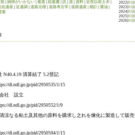
竹筋
|
納得がいかない
|
索道
|
絵葉書
|
読
|
資
|
資料
|
近世以前土木
|
2022|
01
|
代化遺産
|
近遺調
|
道路元標
|
道路考古学
|
道路遺産
|
都計
|
醤油
|
2023|
01
|
2024|
01
|
要塞
2025|
01
|
2026|
01
|
]
）
0.4.19 清算結了 5.2登記
dl.ndl.go.jp/pid/2950535/1/15
会社 設立
dl.ndl.go.jp/pid/2950552/1/9
清涼なる粘土及其他の原料を購求し之れを煉化に製造して販売
dl.ndl.go.jp/pid/2950594/1/15