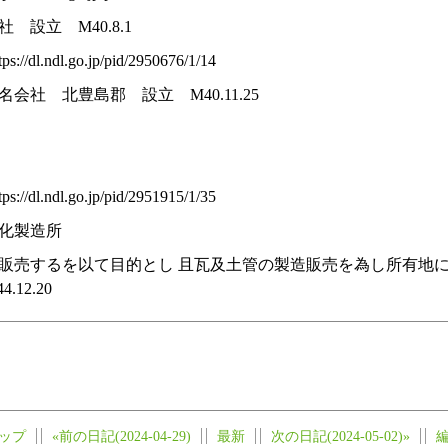
設立 M40.8.1
dl.ndl.go.jp/pid/2950676/1/14
社 北豊島郡 設立 M40.11.25
）
dl.ndl.go.jp/pid/2951915/1/35
煉化製造所
販売するを以て目的とし 且瓦及土管の製造販売を為し所有地
12.20
ップ
«前の日記(2024-04-29)
最新
次の日記(2024-05-02)»