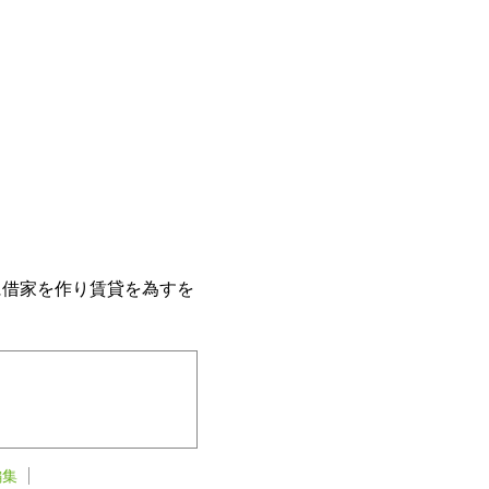
に借家を作り賃貸を為すを
編集