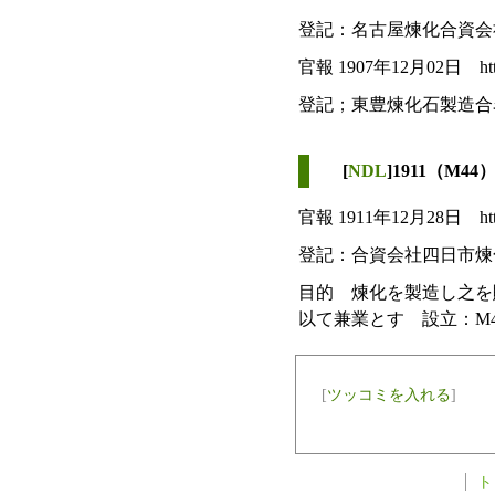
登記：名古屋煉化合資会社 
官報 1907年12月02日 https://
登記；東豊煉化石製造合名会
[
NDL
]1911（M44
官報 1911年12月28日 https://
登記：合資会社四日市
目的 煉化を製造し之を
以て兼業とす 設立：M44.
[
ツッコミを入れる
]
ト