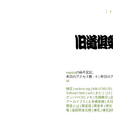
ト
nagajis
の
日
不定記。
本日のアクセス数：0｜昨日の
ad
独言
|
archive.org
|
bdb
|
C60
|
D
|
ToRead
|
Web
|
web
|
きたく
|
げ
|
ナンバーCD
|
メモ
|
乞御教示
|
アーカイブス
|
土木構造物
|
大
廃道とは
|
廃道巡
|
廃道本
|
懐古
毒
|
滋賀県道元標
|
煉瓦
|
煉瓦刻