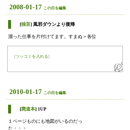
2008-01-17
この日を編集
[
独言
] 風邪ダウンより復帰
溜った仕事を片付けてます。すまぬ＞各位
[
ツッコミを入れる
]
2010-01-17
この日を編集
[
廃道本
] 1UP
１ページものにも地図がいるのだっ
た・・・