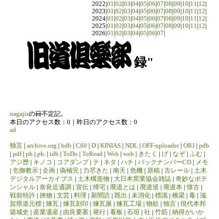
2022|
01
|
02
|
03
|
04
|
05
|
06
|
07
|
08
|
09
|
10
|
11
|
12
|
2023|
01
|
02
|
03
|
04
|
05
|
06
|
07
|
08
|
09
|
10
|
11
|
12
|
2024|
01
|
02
|
03
|
04
|
05
|
06
|
07
|
08
|
09
|
10
|
11
|
12
|
2025|
01
|
02
|
03
|
04
|
05
|
06
|
07
|
08
|
09
|
10
|
11
|
12
|
2026|
01
|
02
|
03
|
04
|
05
|
06
|
07
|
録"
nagajis
の
日
不定記。
本日のアクセス数：0｜昨日のアクセス数：0
ad
独言
|
archive.org
|
bdb
|
C60
|
D
|
KINIAS
|
NDL
|
OFF-uploader
|
ORJ
|
pdb
|
pdf
|
ph
|
ph.
|
tdb
|
ToDo
|
ToRead
|
Web
|
web
|
きたく
|
げ
|
なぞ
|
ふむ
|
アジ歴
|
キノコ
|
コアダンプ
|
テ
|
ネタ
|
ハチ
|
バックナンバーCD
|
メモ
|
乞御教示
|
企画
|
偽補完
|
力尽きた
|
南天
|
危機
|
原稿
|
古レール
|
土木
デジタルアーカイブス
|
土木構造物
|
大日本窯業協会雑誌
|
奇妙なポテ
ンシャル
|
奈良近遺調
|
宣伝
|
帰宅
|
廃道とは
|
廃道巡
|
廃道本
|
懐古
|
戦前特許
|
挾物
|
文芸
|
料理
|
新聞読
|
既出
|
未消化
|
標識
|
橋梁
|
毒
|
滋
賀県道元標
|
煉瓦
|
煉瓦刻印
|
煉瓦展
|
煉瓦工場
|
物欲
|
独言
|
現代本邦
築城史
|
産業遺産
|
由良要塞
|
発行
|
看板
|
石垣
|
社
|
竹筋
|
納得がいか