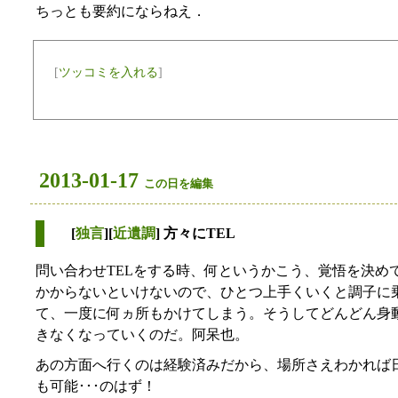
ちっとも要約にならねえ．
[
ツッコミを入れる
]
2013-01-17
この日を編集
[
独言
][
近遺調
] 方々にTEL
問い合わせTELをする時、何というかこう、覚悟を決め
かからないといけないので、ひとつ上手くいくと調子に
て、一度に何ヵ所もかけてしまう。そうしてどんどん身
きなくなっていくのだ。阿呆也。
あの方面へ行くのは経験済みだから、場所さえわかれば
も可能･･･のはず！