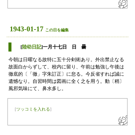
1943-01-17
この日を編集
[
陸幼日記
]一月十七日 日 曇
今朝は日曜なる故特に五十分剣術あり。外出禁止なる
故面白からずして、校内に留り、午前は勉強し午後は
徹底的〔「徹」字朱訂正〕に怠る。今反省すれば誠に
遺憾なり。自習時間は図画に全く之を用う。動〔稍〕
風邪気味にて、鼻水多し。
[
ツッコミを入れる
]