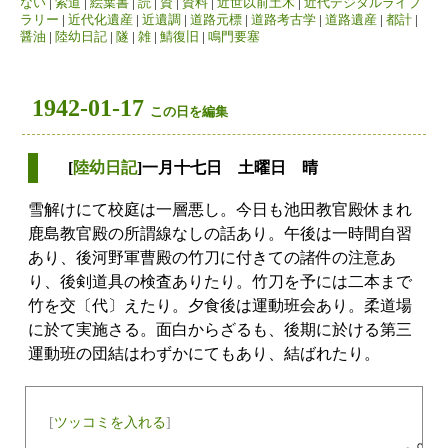
ない
|
索道
|
絵葉書
|
読
|
資
|
資料
|
近世以前土木
|
近代デジタルライブ
ラリー
|
近代化遺産
|
近遺調
|
道路元標
|
道路考古学
|
道路遺産
|
都計
|
醤油
|
陸幼日記
|
隧
|
雑
|
鯖復旧
|
鳴門要塞
1942-01-17
この日を編集
[
陸幼日記
]一月十七日 土曜日 晴
雪解けにて校庭は一層悪し。今日も池田教官殿休まれ
鹿島教官殿の所謂線なしの話あり。午後は一時間自習
あり、後河野軍曹殿の竹刀に付きての諸件の注意あ
り、後剣道具の検査ありたり。竹刀を予には二本まで
竹を交〔代〕えたり。夕食後は運動班会あり。柔道場
に於て実施さる。面白からざるも、後期に於ける第三
運動班の団結はわずかにてもあり、結ばれたり。
[
ツッコミを入れる
]