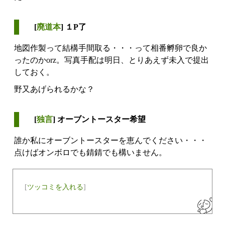
[
廃道本
] １P了
地図作製って結構手間取る・・・って相番孵卵で良か
ったのかorz。写真手配は明日、とりあえず未入で提出
しておく。
野又あげられるかな？
[
独言
] オーブントースター希望
誰か私にオーブントースターを恵んでください・・・
点けばオンボロでも錆錆でも構いません。
[
ツッコミを入れる
]