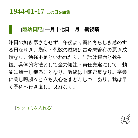
1944-01-17
この日を編集
[
陸幼日記
] 一月十七日 月 曇後晴
昨日の如き寒さもせず、午後より霽れ冬らしき感のす
る日なりき。幾何・代数の成績は古今未曽有の悪き成
績なり。勉強不足といわれたり。訓話は運命と死生
観、具体的方法として全力傾注・責任完遂にして 勅
諭に帰一し奉ることなり。教練は中隊密集なり。卒業
に関し噂頻々と立ち人心をまどわしつゝあり。我は早
く予科へ行き度し。良好なり。
[
ツッコミを入れる
]