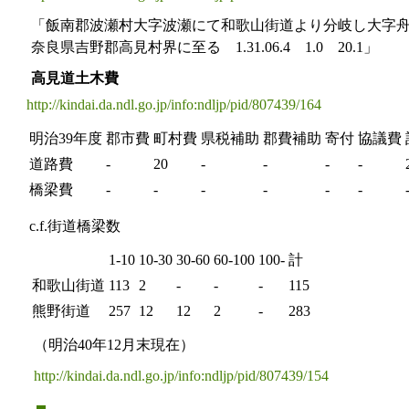
「飯南郡波瀬村大字波瀬にて和歌山街道より分岐し大字
奈良県吉野郡高見村界に至る 1.31.06.4 1.0 20.1」
高見道土木費
http://kindai.da.ndl.go.jp/info:ndljp/pid/807439/164
明治39年度
郡市費
町村費
県税補助
郡費補助
寄付
協議費
道路費
-
20
-
-
-
-
橋梁費
-
-
-
-
-
-
c.f.街道橋梁数
1-10
10-30
30-60
60-100
100-
計
和歌山街道
113
2
-
-
-
115
熊野街道
257
12
12
2
-
283
（明治40年12月末現在）
http://kindai.da.ndl.go.jp/info:ndljp/pid/807439/154