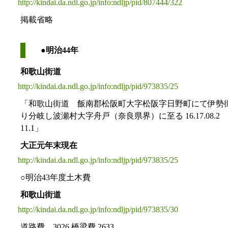
http://kindai.da.ndl.go.jp/info:ndljp/pid/807444/322
掲載省略
●明治44年
和歌山街道
http://kindai.da.ndl.go.jp/info:ndljp/pid/973835/25
「和歌山街道 飯南郡松阪町大字松阪字日野町にて伊勢
り分岐し波瀬村大字舟戸（奈良県界）に至る 16.17.08.2 
11.1」
大正元年末現在
http://kindai.da.ndl.go.jp/info:ndljp/pid/973835/25
○明治43年度土木費
和歌山街道
http://kindai.da.ndl.go.jp/info:ndljp/pid/973835/30
道路費 3026 橋梁費 2633