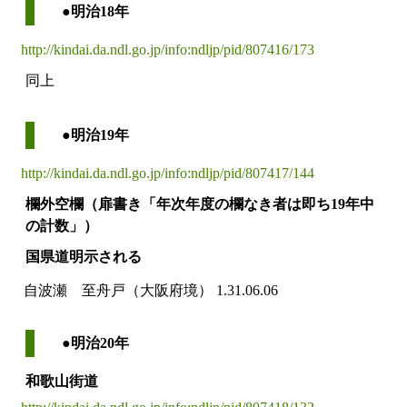
●明治18年
http://kindai.da.ndl.go.jp/info:ndljp/pid/807416/173
同上
●明治19年
http://kindai.da.ndl.go.jp/info:ndljp/pid/807417/144
欄外空欄（扉書き「年次年度の欄なき者は即ち19年中
の計数」）
国県道明示される
自波瀬 至舟戸（大阪府境）
1.31.06.06
●明治20年
和歌山街道