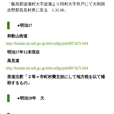
「飯高郡波瀬村大字波瀬より同村大字舟戸にて大和国
吉野郡高見村界に至る 1.31.06」
●明治27
和歌山街道
http://kindai.da.ndl.go.jp/info:ndljp/pid/807425/184
明治27年12末現在
高見道
http://kindai.da.ndl.go.jp/info:ndljp/pid/807425/184
里道注釈「２等＝市町村費主担にして地方税を以て補
助するもの」
●明治28年 欠