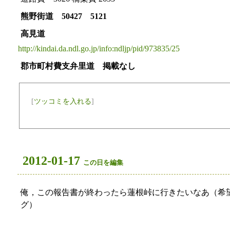
熊野街道 50427 5121
高見道
http://kindai.da.ndl.go.jp/info:ndljp/pid/973835/25
郡市町村費支弁里道 掲載なし
[
ツッコミを入れる
]
2012-01-17
この日を編集
俺，この報告書が終わったら蓮根峠に行きたいなあ（希
グ）