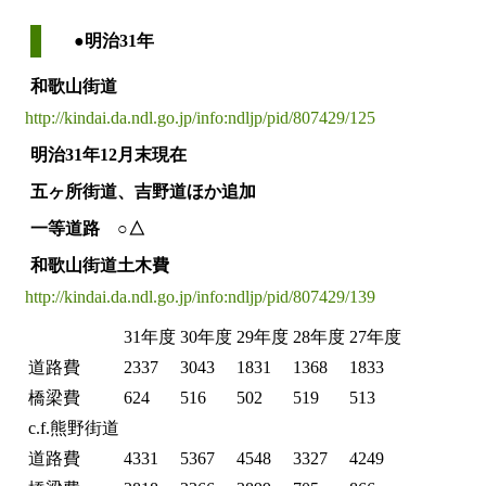
●明治31年
和歌山街道
http://kindai.da.ndl.go.jp/info:ndljp/pid/807429/125
明治31年12月末現在
五ヶ所街道、吉野道ほか追加
一等道路 ○△
和歌山街道土木費
http://kindai.da.ndl.go.jp/info:ndljp/pid/807429/139
31年度
30年度
29年度
28年度
27年度
道路費
2337
3043
1831
1368
1833
橋梁費
624
516
502
519
513
c.f.熊野街道
道路費
4331
5367
4548
3327
4249