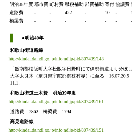
明治38年度
郡市費
町村費
県税補助
郡費補助
寄付
協議費
道路費
-
-
422
-
10
-
橋梁費
-
-
-
-
-
-
●明治40年
和歌山街道路線
http://kindai.da.ndl.go.jp/info:ndljp/pid/807439/148
「飯南郡松阪町大字松阪字日野町にて伊勢街道より分岐
大字太良木（奈良県宇陀郡御杖村界）に至る 16.07.20.5
11.1」
和歌山街道土木費 明治39年度
http://kindai.da.ndl.go.jp/info:ndljp/pid/807439/161
道路費 7862 橋梁費 1794
高見道路線
http://kindai.da.ndl.go.jp/info:ndljp/pid/807439/151