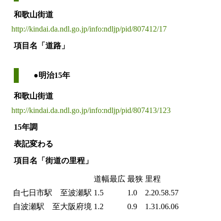
和歌山街道
http://kindai.da.ndl.go.jp/info:ndljp/pid/807412/17
項目名「道路」
●明治15年
和歌山街道
http://kindai.da.ndl.go.jp/info:ndljp/pid/807413/123
15年調
表記変わる
項目名「街道の里程」
道幅最広
最狭
里程
自七日市駅 至波瀬駅
1.5
1.0
2.20.58.57
自波瀬駅 至大阪府境
1.2
0.9
1.31.06.06