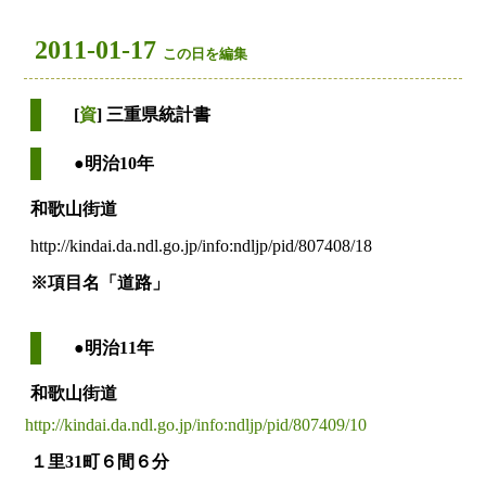
2011-01-17
この日を編集
[
資
] 三重県統計書
●明治10年
和歌山街道
http://kindai.da.ndl.go.jp/info:ndljp/pid/807408/18
※項目名「道路」
●明治11年
和歌山街道
http://kindai.da.ndl.go.jp/info:ndljp/pid/807409/10
１里31町６間６分