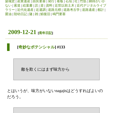
築城史
|
産業遺産
|
由良要塞
|
発行
|
看板
|
石垣
|
社
|
竹筋
|
納得がいか
ない
|
索道
|
絵葉書
|
読
|
資
|
資料
|
近世以前土木
|
近代デジタルライブ
ラリー
|
近代化遺産
|
近遺調
|
道路元標
|
道路考古学
|
道路遺産
|
都計
|
醤油
|
陸幼日記
|
隧
|
雑
|
鯖復旧
|
鳴門要塞
2009-12-21
[
長年日記
]
[
奇妙なポテンシャル
] #133
敵を欺くにはまず味方から
とはいうが、味方がいないnagajisはどうすればよいの
だろう。