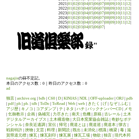
2021|
01
|
02
|
03
|
04
|
05
|
06
|
07
|
08
|
09
|
10
|
11
|
12
|
2022|
01
|
02
|
03
|
04
|
05
|
06
|
07
|
08
|
09
|
10
|
11
|
12
|
2023|
01
|
02
|
03
|
04
|
05
|
06
|
07
|
08
|
09
|
10
|
11
|
12
|
2024|
01
|
02
|
03
|
04
|
05
|
06
|
07
|
08
|
09
|
10
|
11
|
12
|
2025|
01
|
02
|
03
|
04
|
05
|
06
|
07
|
08
|
09
|
10
|
11
|
12
|
2026|
01
|
02
|
03
|
04
|
05
|
06
|
07
|
録"
nagajis
の
日
不定記。
本日のアクセス数：0｜昨日のアクセス数：0
ad
独言
|
archive.org
|
bdb
|
C60
|
D
|
KINIAS
|
NDL
|
OFF-uploader
|
ORJ
|
pdb
|
pdf
|
ph
|
ph.
|
tdb
|
ToDo
|
ToRead
|
Web
|
web
|
きたく
|
げ
|
なぞ
|
ふむ
|
アジ歴
|
キノコ
|
コアダンプ
|
テ
|
ネタ
|
ハチ
|
バックナンバーCD
|
メモ
|
乞御教示
|
企画
|
偽補完
|
力尽きた
|
南天
|
危機
|
原稿
|
古レール
|
土木
デジタルアーカイブス
|
土木構造物
|
大日本窯業協会雑誌
|
奇妙なポテ
ンシャル
|
奈良近遺調
|
宣伝
|
帰宅
|
廃道とは
|
廃道巡
|
廃道本
|
懐古
|
戦前特許
|
挾物
|
文芸
|
料理
|
新聞読
|
既出
|
未消化
|
標識
|
橋梁
|
毒
|
滋
賀県道元標
|
煉瓦
|
煉瓦刻印
|
煉瓦展
|
煉瓦工場
|
物欲
|
独言
|
現代本邦