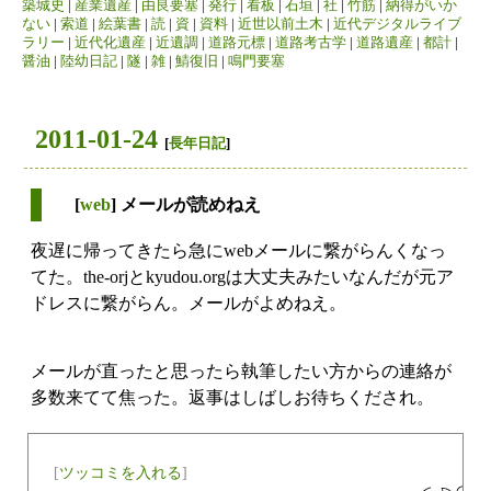
築城史
|
産業遺産
|
由良要塞
|
発行
|
看板
|
石垣
|
社
|
竹筋
|
納得がいか
ない
|
索道
|
絵葉書
|
読
|
資
|
資料
|
近世以前土木
|
近代デジタルライブ
ラリー
|
近代化遺産
|
近遺調
|
道路元標
|
道路考古学
|
道路遺産
|
都計
|
醤油
|
陸幼日記
|
隧
|
雑
|
鯖復旧
|
鳴門要塞
2011-01-24
[
長年日記
]
[
web
] メールが読めねえ
夜遅に帰ってきたら急にwebメールに繋がらんくなっ
てた。the-orjとkyudou.orgは大丈夫みたいなんだが元ア
ドレスに繋がらん。メールがよめねえ。
メールが直ったと思ったら執筆したい方からの連絡が
多数来てて焦った。返事はしばしお待ちくだされ。
[
ツッコミを入れる
]