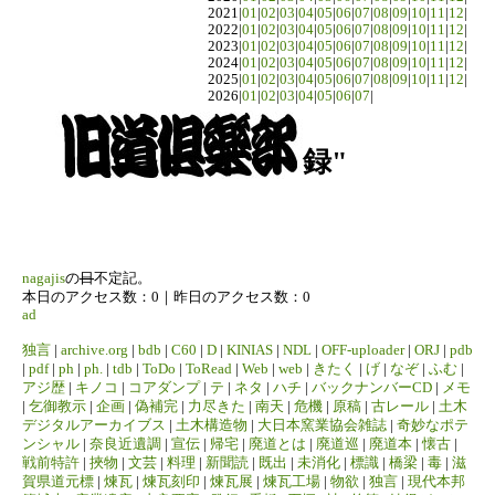
2021|
01
|
02
|
03
|
04
|
05
|
06
|
07
|
08
|
09
|
10
|
11
|
12
|
2022|
01
|
02
|
03
|
04
|
05
|
06
|
07
|
08
|
09
|
10
|
11
|
12
|
2023|
01
|
02
|
03
|
04
|
05
|
06
|
07
|
08
|
09
|
10
|
11
|
12
|
2024|
01
|
02
|
03
|
04
|
05
|
06
|
07
|
08
|
09
|
10
|
11
|
12
|
2025|
01
|
02
|
03
|
04
|
05
|
06
|
07
|
08
|
09
|
10
|
11
|
12
|
2026|
01
|
02
|
03
|
04
|
05
|
06
|
07
|
録"
nagajis
の
日
不定記。
本日のアクセス数：0｜昨日のアクセス数：0
ad
独言
|
archive.org
|
bdb
|
C60
|
D
|
KINIAS
|
NDL
|
OFF-uploader
|
ORJ
|
pdb
|
pdf
|
ph
|
ph.
|
tdb
|
ToDo
|
ToRead
|
Web
|
web
|
きたく
|
げ
|
なぞ
|
ふむ
|
アジ歴
|
キノコ
|
コアダンプ
|
テ
|
ネタ
|
ハチ
|
バックナンバーCD
|
メモ
|
乞御教示
|
企画
|
偽補完
|
力尽きた
|
南天
|
危機
|
原稿
|
古レール
|
土木
デジタルアーカイブス
|
土木構造物
|
大日本窯業協会雑誌
|
奇妙なポテ
ンシャル
|
奈良近遺調
|
宣伝
|
帰宅
|
廃道とは
|
廃道巡
|
廃道本
|
懐古
|
戦前特許
|
挾物
|
文芸
|
料理
|
新聞読
|
既出
|
未消化
|
標識
|
橋梁
|
毒
|
滋
賀県道元標
|
煉瓦
|
煉瓦刻印
|
煉瓦展
|
煉瓦工場
|
物欲
|
独言
|
現代本邦