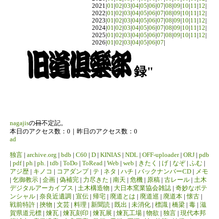
2021|
01
|
02
|
03
|
04
|
05
|
06
|
07
|
08
|
09
|
10
|
11
|
12
|
2022|
01
|
02
|
03
|
04
|
05
|
06
|
07
|
08
|
09
|
10
|
11
|
12
|
2023|
01
|
02
|
03
|
04
|
05
|
06
|
07
|
08
|
09
|
10
|
11
|
12
|
2024|
01
|
02
|
03
|
04
|
05
|
06
|
07
|
08
|
09
|
10
|
11
|
12
|
2025|
01
|
02
|
03
|
04
|
05
|
06
|
07
|
08
|
09
|
10
|
11
|
12
|
2026|
01
|
02
|
03
|
04
|
05
|
06
|
07
|
録"
nagajis
の
日
不定記。
本日のアクセス数：0｜昨日のアクセス数：0
ad
独言
|
archive.org
|
bdb
|
C60
|
D
|
KINIAS
|
NDL
|
OFF-uploader
|
ORJ
|
pdb
|
pdf
|
ph
|
ph.
|
tdb
|
ToDo
|
ToRead
|
Web
|
web
|
きたく
|
げ
|
なぞ
|
ふむ
|
アジ歴
|
キノコ
|
コアダンプ
|
テ
|
ネタ
|
ハチ
|
バックナンバーCD
|
メモ
|
乞御教示
|
企画
|
偽補完
|
力尽きた
|
南天
|
危機
|
原稿
|
古レール
|
土木
デジタルアーカイブス
|
土木構造物
|
大日本窯業協会雑誌
|
奇妙なポテ
ンシャル
|
奈良近遺調
|
宣伝
|
帰宅
|
廃道とは
|
廃道巡
|
廃道本
|
懐古
|
戦前特許
|
挾物
|
文芸
|
料理
|
新聞読
|
既出
|
未消化
|
標識
|
橋梁
|
毒
|
滋
賀県道元標
|
煉瓦
|
煉瓦刻印
|
煉瓦展
|
煉瓦工場
|
物欲
|
独言
|
現代本邦