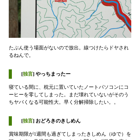
たぶん使う場面がないので放出。線つけたらドヤされ
るねんで。
[
独言
] やっちまったー
寝ている間に、枕元に置いていたノートパソコンにコ
ーヒーを零してしまった。まだ壊れていないがそのう
ちヤバくなる可能性大。早く分解掃除したい。。
[
独言
] おどろきのきしめん
賞味期限が1週間も過ぎてしまったきしめん（ゆで）を