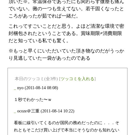
頂いた※。常温保存であったにも関わらず微塵も痛ん
でいない。黴の一つも生えてない。若干固くなったと
ころがあったが茹でれば一緒だ。
これってすごいことだと思う。よほど清潔な環境で密
封梱包されたということである。賞味期限≠消費期限
だと知っている私でも驚く。
※もっと早くにいただいていた頂き物なのだがうっか
り見逃していた一袋があったのである
本日のツッコミ(全3件) [
ツッコミを入れる
]
_
nyo
(2011-08-14 08:08)
１秒でわかった〜ｗ
_
ocoze＠三重
(2011-08-14 10:22)
看板に線引いてくるのが国民の務めだったのに．．．そ
れともそこだけ買い上げで本当にそうなのかも知れない