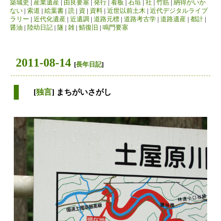
築城史
|
産業遺産
|
由良要塞
|
発行
|
看板
|
石垣
|
社
|
竹筋
|
納得がいか
ない
|
索道
|
絵葉書
|
読
|
資
|
資料
|
近世以前土木
|
近代デジタルライブ
ラリー
|
近代化遺産
|
近遺調
|
道路元標
|
道路考古学
|
道路遺産
|
都計
|
醤油
|
陸幼日記
|
隧
|
雑
|
鯖復旧
|
鳴門要塞
2011-08-14
[
長年日記
]
[
独言
] まちがいさがし