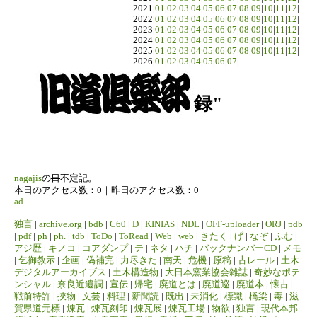
2021|
01
|
02
|
03
|
04
|
05
|
06
|
07
|
08
|
09
|
10
|
11
|
12
|
2022|
01
|
02
|
03
|
04
|
05
|
06
|
07
|
08
|
09
|
10
|
11
|
12
|
2023|
01
|
02
|
03
|
04
|
05
|
06
|
07
|
08
|
09
|
10
|
11
|
12
|
2024|
01
|
02
|
03
|
04
|
05
|
06
|
07
|
08
|
09
|
10
|
11
|
12
|
2025|
01
|
02
|
03
|
04
|
05
|
06
|
07
|
08
|
09
|
10
|
11
|
12
|
2026|
01
|
02
|
03
|
04
|
05
|
06
|
07
|
録"
nagajis
の
日
不定記。
本日のアクセス数：0｜昨日のアクセス数：0
ad
独言
|
archive.org
|
bdb
|
C60
|
D
|
KINIAS
|
NDL
|
OFF-uploader
|
ORJ
|
pdb
|
pdf
|
ph
|
ph.
|
tdb
|
ToDo
|
ToRead
|
Web
|
web
|
きたく
|
げ
|
なぞ
|
ふむ
|
アジ歴
|
キノコ
|
コアダンプ
|
テ
|
ネタ
|
ハチ
|
バックナンバーCD
|
メモ
|
乞御教示
|
企画
|
偽補完
|
力尽きた
|
南天
|
危機
|
原稿
|
古レール
|
土木
デジタルアーカイブス
|
土木構造物
|
大日本窯業協会雑誌
|
奇妙なポテ
ンシャル
|
奈良近遺調
|
宣伝
|
帰宅
|
廃道とは
|
廃道巡
|
廃道本
|
懐古
|
戦前特許
|
挾物
|
文芸
|
料理
|
新聞読
|
既出
|
未消化
|
標識
|
橋梁
|
毒
|
滋
賀県道元標
|
煉瓦
|
煉瓦刻印
|
煉瓦展
|
煉瓦工場
|
物欲
|
独言
|
現代本邦