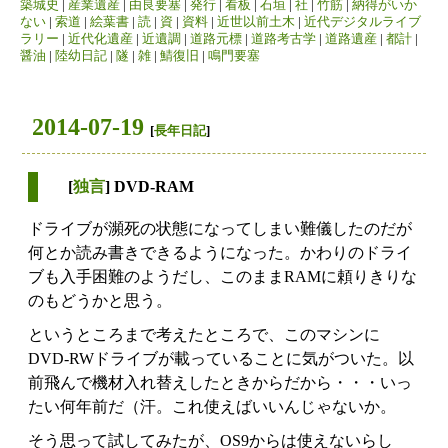
築城史
|
産業遺産
|
由良要塞
|
発行
|
看板
|
石垣
|
社
|
竹筋
|
納得がいか
ない
|
索道
|
絵葉書
|
読
|
資
|
資料
|
近世以前土木
|
近代デジタルライブ
ラリー
|
近代化遺産
|
近遺調
|
道路元標
|
道路考古学
|
道路遺産
|
都計
|
醤油
|
陸幼日記
|
隧
|
雑
|
鯖復旧
|
鳴門要塞
2014-07-19
[
長年日記
]
[
独言
] DVD-RAM
ドライブが瀕死の状態になってしまい難儀したのだが
何とか読み書きできるようになった。かわりのドライ
ブも入手困難のようだし、このままRAMに頼りきりな
のもどうかと思う。
というところまで考えたところで、このマシンに
DVD-RWドライブが載っていることに気がついた。以
前飛んで機材入れ替えしたときからだから・・・いっ
たい何年前だ（汗。これ使えばいいんじゃないか。
そう思って試してみたが、OS9からは使えないらし