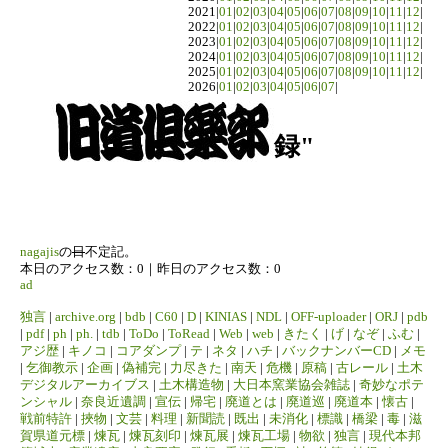
2021|
01
|
02
|
03
|
04
|
05
|
06
|
07
|
08
|
09
|
10
|
11
|
12
|
2022|
01
|
02
|
03
|
04
|
05
|
06
|
07
|
08
|
09
|
10
|
11
|
12
|
2023|
01
|
02
|
03
|
04
|
05
|
06
|
07
|
08
|
09
|
10
|
11
|
12
|
2024|
01
|
02
|
03
|
04
|
05
|
06
|
07
|
08
|
09
|
10
|
11
|
12
|
2025|
01
|
02
|
03
|
04
|
05
|
06
|
07
|
08
|
09
|
10
|
11
|
12
|
2026|
01
|
02
|
03
|
04
|
05
|
06
|
07
|
録"
nagajis
の
日
不定記。
本日のアクセス数：0｜昨日のアクセス数：0
ad
独言
|
archive.org
|
bdb
|
C60
|
D
|
KINIAS
|
NDL
|
OFF-uploader
|
ORJ
|
pdb
|
pdf
|
ph
|
ph.
|
tdb
|
ToDo
|
ToRead
|
Web
|
web
|
きたく
|
げ
|
なぞ
|
ふむ
|
アジ歴
|
キノコ
|
コアダンプ
|
テ
|
ネタ
|
ハチ
|
バックナンバーCD
|
メモ
|
乞御教示
|
企画
|
偽補完
|
力尽きた
|
南天
|
危機
|
原稿
|
古レール
|
土木
デジタルアーカイブス
|
土木構造物
|
大日本窯業協会雑誌
|
奇妙なポテ
ンシャル
|
奈良近遺調
|
宣伝
|
帰宅
|
廃道とは
|
廃道巡
|
廃道本
|
懐古
|
戦前特許
|
挾物
|
文芸
|
料理
|
新聞読
|
既出
|
未消化
|
標識
|
橋梁
|
毒
|
滋
賀県道元標
|
煉瓦
|
煉瓦刻印
|
煉瓦展
|
煉瓦工場
|
物欲
|
独言
|
現代本邦