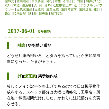
築城史
|
産業遺産
|
由良要塞
|
発行
|
看板
|
石垣
|
社
|
竹筋
|
納得がいか
ない
|
索道
|
絵葉書
|
読
|
資
|
資料
|
近世以前土木
|
近代デジタルライブ
ラリー
|
近代化遺産
|
近遺調
|
道路元標
|
道路考古学
|
道路遺産
|
都計
|
醤油
|
陸幼日記
|
隧
|
雑
|
鯖復旧
|
鳴門要塞
2017-06-01
[
長年日記
]
[
独言
] やあ酷い嵐だ
どうせ兵庫西部やろ、とタカを括っていたら突如暴風
雨になった。たまがるちゃ。
[
げ
][
煉瓦展
] 掲示物作成
珍しくメイン記事を略上げてあるので今日は掲示物作
成をする。スペック部分は大幅に簡略化し工場名・所
在地・稼働期間だけにした。かわりに注記部分を充実
させる。