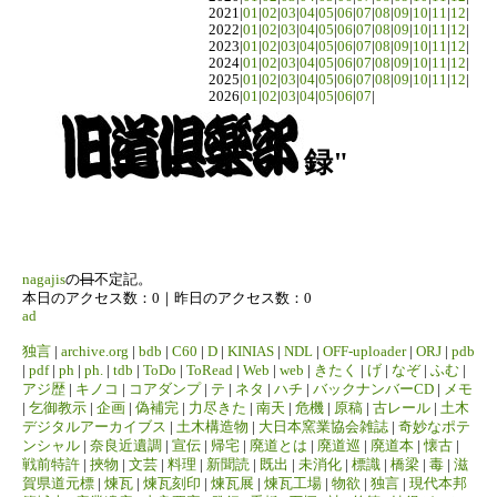
2021|
01
|
02
|
03
|
04
|
05
|
06
|
07
|
08
|
09
|
10
|
11
|
12
|
2022|
01
|
02
|
03
|
04
|
05
|
06
|
07
|
08
|
09
|
10
|
11
|
12
|
2023|
01
|
02
|
03
|
04
|
05
|
06
|
07
|
08
|
09
|
10
|
11
|
12
|
2024|
01
|
02
|
03
|
04
|
05
|
06
|
07
|
08
|
09
|
10
|
11
|
12
|
2025|
01
|
02
|
03
|
04
|
05
|
06
|
07
|
08
|
09
|
10
|
11
|
12
|
2026|
01
|
02
|
03
|
04
|
05
|
06
|
07
|
録"
nagajis
の
日
不定記。
本日のアクセス数：0｜昨日のアクセス数：0
ad
独言
|
archive.org
|
bdb
|
C60
|
D
|
KINIAS
|
NDL
|
OFF-uploader
|
ORJ
|
pdb
|
pdf
|
ph
|
ph.
|
tdb
|
ToDo
|
ToRead
|
Web
|
web
|
きたく
|
げ
|
なぞ
|
ふむ
|
アジ歴
|
キノコ
|
コアダンプ
|
テ
|
ネタ
|
ハチ
|
バックナンバーCD
|
メモ
|
乞御教示
|
企画
|
偽補完
|
力尽きた
|
南天
|
危機
|
原稿
|
古レール
|
土木
デジタルアーカイブス
|
土木構造物
|
大日本窯業協会雑誌
|
奇妙なポテ
ンシャル
|
奈良近遺調
|
宣伝
|
帰宅
|
廃道とは
|
廃道巡
|
廃道本
|
懐古
|
戦前特許
|
挾物
|
文芸
|
料理
|
新聞読
|
既出
|
未消化
|
標識
|
橋梁
|
毒
|
滋
賀県道元標
|
煉瓦
|
煉瓦刻印
|
煉瓦展
|
煉瓦工場
|
物欲
|
独言
|
現代本邦