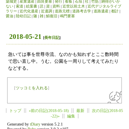
築城史
|
産業遺産
|
由良要塞
|
発行
|
看板
|
石垣
|
社
|
竹筋
|
納得がいか
ない
|
索道
|
絵葉書
|
読
|
資
|
資料
|
近世以前土木
|
近代デジタルライブ
ラリー
|
近代化遺産
|
近遺調
|
道路元標
|
道路考古学
|
道路遺産
|
都計
|
醤油
|
陸幼日記
|
隧
|
雑
|
鯖復旧
|
鳴門要塞
2018-05-21
[
長年日記
]
急いては事を世尊寺流、なのかも知れずとここ数時間
で思い直し中。うむ。公園を一周りして考えてみたり
などする。
[
ツッコミを入れる
]
トップ
«前の日記(2018-05-18)
最新
次の日記(2018-05
-22)»
編集
Generated by
tDiary
version 5.2.1
Powered by
Ruby
version 3.0.2-p107