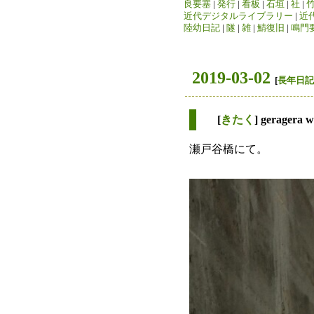
良要塞
|
発行
|
看板
|
石垣
|
社
|
近代デジタルライブラリー
|
近
陸幼日記
|
隧
|
雑
|
鯖復旧
|
鳴門
2019-03-02
[
長年日記
[
きたく
] geragera 
瀬戸谷橋にて。