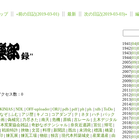
ップ
«前の日記(2019-03-01)
最新
次の日記(2019-03-03)»
1941|
04
|
1942|
01
|
1943|
01
|
録"
1944|
01
|
2005|
09
|
2006|
01
|
2007|
01
|
2008|
01
|
2009|
01
|
2010|
01
|
2011|
01
|
アクセス数：0
2012|
01
|
2013|
01
|
2014|
01
|
2015|
01
|
KINIAS
|
NDL
|
OFF-uploader
|
ORJ
|
pdb
|
pdf
|
ph
|
ph.
|
tdb
|
ToDo
|
2016|
01
|
なぞ
|
ふむ
|
アジ歴
|
キノコ
|
コアダンプ
|
テ
|
ネタ
|
ハチ
|
バック
2017|
01
|
企画
|
偽補完
|
力尽きた
|
南天
|
危機
|
原稿
|
古レール
|
土木デジタル
2018|
01
|
日本窯業協会雑誌
|
奇妙なポテンシャル
|
奈良近遺調
|
宣伝
|
帰宅
|
2019|
01
|
|
戦前特許
|
挾物
|
文芸
|
料理
|
新聞読
|
既出
|
未消化
|
標識
|
橋梁
|
2020|
01
|
印
|
煉瓦展
|
煉瓦工場
|
物欲
|
独言
|
現代本邦築城史
|
産業遺産
|
由
2021|
01
|