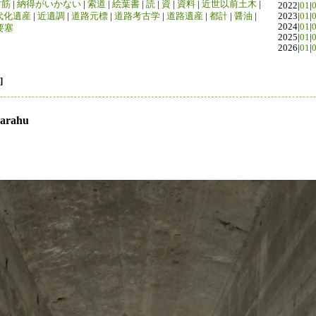
竹筋
|
納得がいかない
|
索道
|
絵葉書
|
読
|
資
|
資料
|
近世以前土木
|
2022|
01
|
代化遺産
|
近遺調
|
道路元標
|
道路考古学
|
道路遺産
|
都計
|
醤油
|
2023|
01
|
2024|
01
|
要塞
2025|
01
|
2026|
01
|
]
warahu