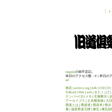
ト
nagajis
の
日
不定記。
本日のアクセス数：0｜昨日の
ad
独言
|
archive.org
|
bdb
|
C60
|
D
|
ToRead
|
Web
|
web
|
きたく
|
げ
|
ナンバーCD
|
メモ
|
乞御教示
|
アーカイブス
|
土木構造物
|
大
廃道とは
|
廃道巡
|
廃道本
|
懐古
毒
|
滋賀県道元標
|
煉瓦
|
煉瓦刻