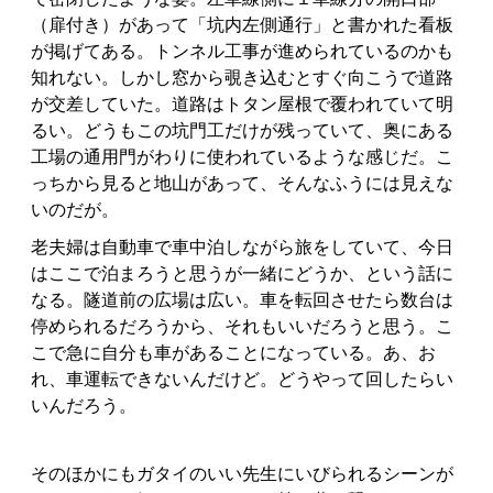
（扉付き）があって「坑内左側通行」と書かれた看板
が掲げてある。トンネル工事が進められているのかも
知れない。しかし窓から覗き込むとすぐ向こうで道路
が交差していた。道路はトタン屋根で覆われていて明
るい。どうもこの坑門工だけが残っていて、奥にある
工場の通用門がわりに使われているような感じだ。こ
っちから見ると地山があって、そんなふうには見えな
いのだが。
老夫婦は自動車で車中泊しながら旅をしていて、今日
はここで泊まろうと思うが一緒にどうか、という話に
なる。隧道前の広場は広い。車を転回させたら数台は
停められるだろうから、それもいいだろうと思う。こ
こで急に自分も車があることになっている。あ、お
れ、車運転できないんだけど。どうやって回したらい
いんだろう。
そのほかにもガタイのいい先生にいびられるシーンが