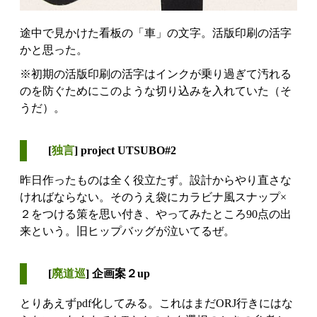
途中で見かけた看板の「車」の文字。活版印刷の活字
かと思った。
※初期の活版印刷の活字はインクが乗り過ぎて汚れる
のを防ぐためにこのような切り込みを入れていた（そ
うだ）。
[
独言
] project UTSUBO#2
昨日作ったものは全く役立たず。設計からやり直さな
ければならない。そのうえ袋にカラビナ風スナップ×
２をつける策を思い付き、やってみたところ90点の出
来という。旧ヒップバッグが泣いてるぜ。
[
廃道巡
] 企画案２up
とりあえずpdf化してみる。これはまだORJ行きにはな