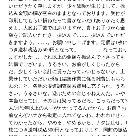
いただきたく存じますが、少々故障が生じまして、振
込み金額の欄が空白のままとなっております。受付が
印刷してもらい損ねたって書かないだけありがたく思
えよ。大変お手数ではありますが、貴下お手づから金
額をご記入いただき、振込んで……。振込んでいただ
きますよう。……。お願い申し上げます。定価は1枚に
つき送料税込み500円となって。…………。なっており
ますがしかし、それ以上の金額を振込んで下さっても
結構でございま。うるさい。お前がしくじったから
だ。少しくらい余計に貰ったっていいじゃないか。上
乗せしていただいた額は編集作業に係る雑費はもちろ
んのこと、各地の廃道調査探索費用に充てられ。うる
さい。うるさいな。遊ぶための金じゃねえんだ。いや
本当だってば。その目は疑ってるだろ。こっちだって3
人/月*1年以上の人手がかかってるんだから。お前？お
前なんぞハナから勘定に入れてないわ。わわわ止せっ
てわかったから。やめる、やめるから、ナタは止せ。1
枚につき送料税込500円となっております。同封の振込