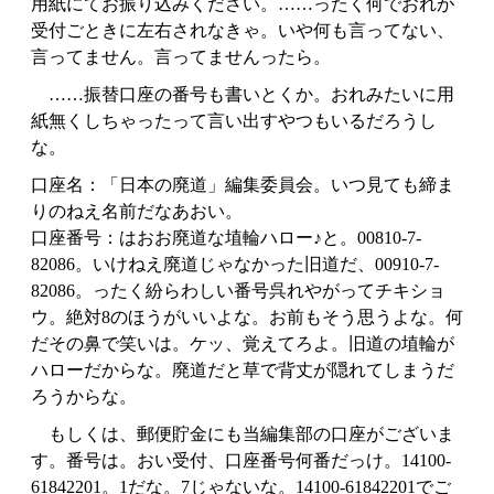
用紙にてお振り込みください。……ったく何でおれが
受付ごときに左右されなきゃ。いや何も言ってない、
言ってません。言ってませんったら。
……振替口座の番号も書いとくか。おれみたいに用
紙無くしちゃったって言い出すやつもいるだろうし
な。
口座名：「日本の廃道」編集委員会。いつ見ても締ま
りのねえ名前だなあおい。
口座番号：はおお廃道な埴輪ハロー♪と。00810-7-
82086。いけねえ廃道じゃなかった旧道だ、00910-7-
82086。ったく紛らわしい番号呉れやがってチキショ
ウ。絶対8のほうがいいよな。お前もそう思うよな。何
だその鼻で笑いは。ケッ、覚えてろよ。旧道の埴輪が
ハローだからな。廃道だと草で背丈が隠れてしまうだ
ろうからな。
もしくは、郵便貯金にも当編集部の口座がございま
す。番号は。おい受付、口座番号何番だっけ。14100-
61842201。1だな。7じゃないな。14100-61842201でご