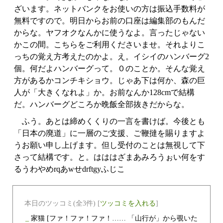
ざいます。ネットバンクをお使いの方は振込手数料が
無料ですので。明日からお前の口座は編集部のもんだ
からな。ヤフオクなんかに使うなよ。言ったじゃない
かこの間。こちらをご利用くださいませ。それよりこ
っちの覚え方考えたのかよ。え。イシイのハンバーグ2
個。何だよハンバーグって。０のことか。そんな覚え
方があるかコンチキショウ。じゃあ下は何か、森の巨
人が「大きくなれよ」か。お前なんか128cmで結構
だ。ハンバーグどころか晩飯全部抜きだからな。
ふう。あとは締めくくりの一言を書けば。今後とも
「日本の廃道」に一層のご支援、ご鞭撻を賜りますよ
うお願い申し上げます。但し受付のことは無視して下
さって結構です。と。はははざまあみろうぉい何をす
るうわやめrqあwせdrftgyふじこ
本日のツッコミ(全3件) [
ツッコミを入れる
]
_
家猫
[ファ！ファ！ファ！…… 「山行が」から覗いた