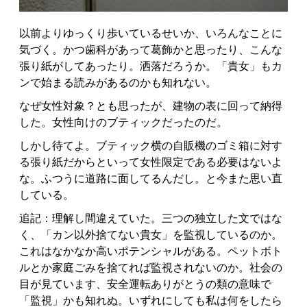
以前よりゆっくり歩いているせいか、いろんなことに
気づく。かつ歯科があって葛飾かと思ったり、こんな
張り紙がしてあったり。洒落だろうか。「貴女」もカ
ンで始まる読みがあるのかも知れない。
なぜ女性対象？とも思ったが、建物の表に回って納得
した。女性向けのブティックだったのだ。
しかし待てよ。ブティック横の自販機のゴミ箱に対す
る張り紙だからといって女性限定である必要はないよ
な。ふつうに道路に面してるんだし。と今また思い直
している。
追記：理解し間違えていた。三つの独立した文ではな
く、「カン以外捨てない貴女」を監視しているのか。
これはなかなか高いポテンシャルがある。ペットボト
ルとか家庭ごみを捨てれば監視されないのか。社会の
目が見ています、安全運転ありがとうの類の意味で
「監視」かも知れぬ。いずれにしても私は何をしたら