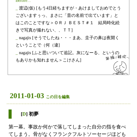
Before...
_
渡辺(仮)
[もう4日経ちますが・あけましておめでとう
ございますぅっ、まさに「昔の名前で出ています」と
はこのことですな＞ＯＲＪ ＢＥＳＴ＃１ 結局時化続
きで写真が撮れない、、ＴＴ]
_
nagajis
[そうでしたね・・・まあ、圭子の鼻は夜開く
ということで（何（違]
_
nagajis
[ふと思いついて追記。灰になーる、というの
もありかも知れません＞こけさん]
2011-01-03
この日を編集
[
D
] 初夢
第一幕。事故か何かで落してしまった自分の指を食べ
てしまう。骨がなくフランクフルトソーセージほども