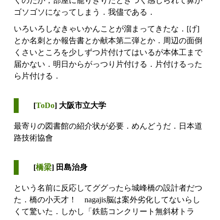
くのだが，部屋に籠りきりだときつく感じられて鼻が
ゴソゴソになってしまう．我儘である．
いろいろしなきゃいかんことが溜まってきたな．[げ]
とか名刺とか報告書とか献本第二弾とか．周辺の面倒
くさいところを少しずつ片付けてはいるが本体工まで
届かない．明日からがっつり片付ける．片付けるった
ら片付ける．
[
ToDo
] 大阪市立大学
最寄りの図書館の紹介状が必要．めんどうだ．日本道
路技術協會
[
橋梁
] 田島治身
という名前に反応してググったら城峰橋の設計者だつ
た．橋の小天才！ nagajis脳は案外劣化してないらし
くて驚いた．しかし「鉄筋コンクリート無斜材トラ