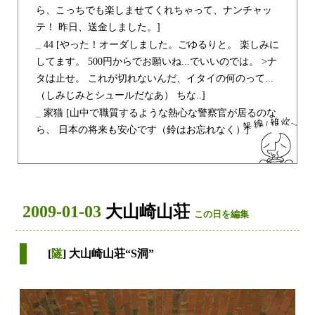
ら、こっちでも楽しませてくれちゃって、ナンチャッ
テ！ 昨日、送金しました。]
_
44
[やった！オーダしました。ごゆるりと。 楽しみに
してます。 500円からでお願いね...でいいのでは。 >ナ
タは止せ。 これが切れないんだ、イタイの何のって...
（しみじみとシュールだなあ） ちな..]
_
家猫
[山中で職質するような熱心な警察官が居るのな
ら、 日本の将来も安心です（鈴はお忘れなく）]
2009-01-03
大山崎山荘
この日を編集
[
隧
] 大山崎山荘“S洞”