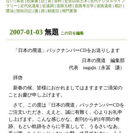
ない
|
索道
|
絵葉書
|
読
|
資
|
資料
|
近世以前土木
|
近代デジタルライブ
ラリー
|
近代化遺産
|
近遺調
|
道路元標
|
道路考古学
|
道路遺産
|
都計
|
醤油
|
陸幼日記
|
隧
|
雑
|
鯖復旧
|
鳴門要塞
2007-01-03
無題
この日を編集
「日本の廃道」バックナンバーCDをお送りします
日本の廃道 編集部
代表 nagajis（永冨 謙）
拝啓
新春の候、皆様におかれましてはますますご清栄の
ことお慶び申し上げます。
さて、この度は「日本の廃道」バックナンバーCDを
ご注文いただき、ええと、誠に有難く、心よりお礼申
し上げます。こんな感じかな。創刊から約1年間の奇
跡、もとい軌跡をさらに手直しして、うるさいなあ、