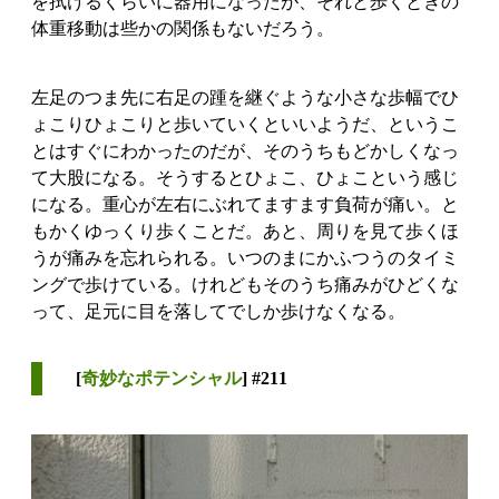
を拭けるくらいに器用になったが、それと歩くときの
体重移動は些かの関係もないだろう。
左足のつま先に右足の踵を継ぐような小さな歩幅でひ
ょこりひょこりと歩いていくといいようだ、というこ
とはすぐにわかったのだが、そのうちもどかしくなっ
て大股になる。そうするとひょこ、ひょこという感じ
になる。重心が左右にぶれてますます負荷が痛い。と
もかくゆっくり歩くことだ。あと、周りを見て歩くほ
うが痛みを忘れられる。いつのまにかふつうのタイミ
ングで歩けている。けれどもそのうち痛みがひどくな
って、足元に目を落してでしか歩けなくなる。
[
奇妙なポテンシャル
] #211