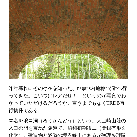
昨年暮れにその存在を知った、nagajis内通称“S洞”へ行
ってきた。こいつはレアだぜ！ というのが写真でわ
かっていただけるだろうか。言うまでもなくTRDB直
行物件である。
本名を琅〓洞（ろうかんどう）という。大山崎山荘の
入口の門を兼ねた隧道で、昭和初期竣工（登録有形文
化財）。建造物と隧道の境界線上にあるが無理矢理隧