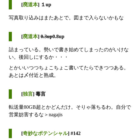
[
廃道本
] １up
写真取り込みはまたあとで。図まで入らないかもな
[
廃道本
]
0.3up
0.8up
詰まっている。勢いで書き始めてしまったのがいけな
い。後回しにするか・・・
とかいいつつちょこちょこ書いてたらできつつある。
あとは〆付近と熟成。
[
独言
] 毒言
転送量80GB超とかどんだけ。そりゃ落ちるわ。自分で
営業妨害するな＞nagajis
[
奇妙なポテンシャル
] #142