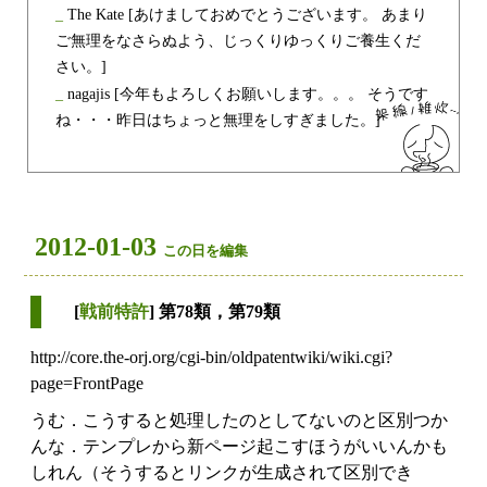
_
The Kate
[あけましておめでとうございます。 あまり
ご無理をなさらぬよう、じっくりゆっくりご養生くだ
さい。]
_
nagajis
[今年もよろしくお願いします。。。 そうです
ね・・・昨日はちょっと無理をしすぎました。]
2012-01-03
この日を編集
[
戦前特許
] 第78類，第79類
http://core.the-orj.org/cgi-bin/oldpatentwiki/wiki.cgi?
page=FrontPage
うむ．こうすると処理したのとしてないのと区別つか
んな．テンプレから新ページ起こすほうがいいんかも
しれん（そうするとリンクが生成されて区別でき