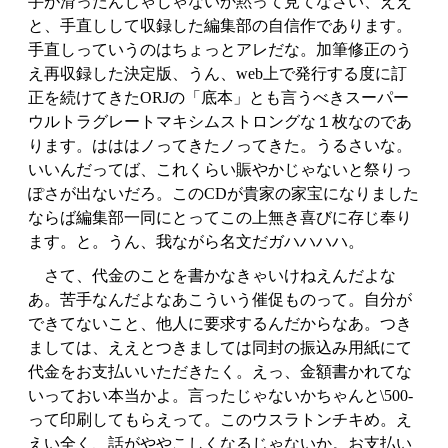
手が滑ったんじゃじゃないか黙って見てなさい、ええ
と、手直しして収録した編集部の自信作であります。
手直しっていうのはちょっとアレだな。加筆修正のう
え再収録した決定版、うん、web上で発行する度に訂
正を続けてきたORJの「底本」とも言うべきスーパー
ウルトラグレートマキシムストロングな１枚なのであ
ります。はははノってきたノってきた。うるさいな。
いいんだってば、これくらい賑やかじゃないと祭りっ
ぽさが出ないだろ。このCDが貴家の家宝になりました
ならば編集部一同にとってこの上無き喜びに存じ奉り
ます。と。うん、我ながら名文だガハハハハ。
さて、代金のことを書かなきゃいけねえんだよな
あ。苦手なんだよなあこういう催促ものって。自分が
できてないこと、他人に要求するんだからなあ。つき
ましては、ええとつきましては同封の振込み用紙にて
代金をお支払いいただきたく。えっ、金額書かれてな
いっておい本当かよ。言ったじゃないかちゃんと\500-
って印刷してもらえって。このウスラトンチキめ。え
えい全く、話がややこしくなるじゃないか。お支払い