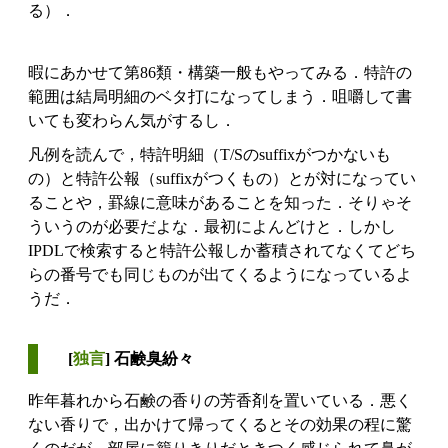
る）．
暇にあかせて第86類・構築一般もやってみる．特許の
範囲は結局明細のベタ打になってしまう．咀嚼して書
いても変わらん気がするし．
凡例を読んで，特許明細（T/Sのsuffixがつかないも
の）と特許公報（suffixがつくもの）とが対になってい
ることや，罫線に意味があることを知った．そりゃそ
ういうのが必要だよな．最初によんどけと．しかし
IPDLで検索すると特許公報しか蓄積されてなくてどち
らの番号でも同じものが出てくるようになっているよ
うだ．
[
独言
] 石鹸臭紛々
昨年暮れから石鹸の香りの芳香剤を置いている．悪く
ない香りで，出かけて帰ってくるとその効果の程に驚