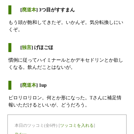
[
廃道本
] 3つ目がすすまん
もう頭が飽和してきたぞ。いかんぞ。気分転換しにい
くぞ。
[
独言
] げほごほ
慣例に従ってハイミナールとかデキセドリンとか欲し
くなる。飲んだことはないが。
[
廃道本
] 1up
ピロリロリロン。何とか形になった。Tさんに補足情
報いただけるといいが、どうだろう。
本日のツッコミ(全6件) [
ツッコミを入れる
]