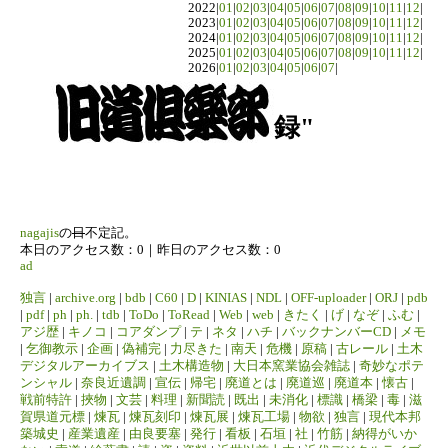
2022|
01
|
02
|
03
|
04
|
05
|
06
|
07
|
08
|
09
|
10
|
11
|
12
|
2023|
01
|
02
|
03
|
04
|
05
|
06
|
07
|
08
|
09
|
10
|
11
|
12
|
2024|
01
|
02
|
03
|
04
|
05
|
06
|
07
|
08
|
09
|
10
|
11
|
12
|
2025|
01
|
02
|
03
|
04
|
05
|
06
|
07
|
08
|
09
|
10
|
11
|
12
|
2026|
01
|
02
|
03
|
04
|
05
|
06
|
07
|
録"
nagajis
の
日
不定記。
本日のアクセス数：0｜昨日のアクセス数：0
ad
独言
|
archive.org
|
bdb
|
C60
|
D
|
KINIAS
|
NDL
|
OFF-uploader
|
ORJ
|
pdb
|
pdf
|
ph
|
ph.
|
tdb
|
ToDo
|
ToRead
|
Web
|
web
|
きたく
|
げ
|
なぞ
|
ふむ
|
アジ歴
|
キノコ
|
コアダンプ
|
テ
|
ネタ
|
ハチ
|
バックナンバーCD
|
メモ
|
乞御教示
|
企画
|
偽補完
|
力尽きた
|
南天
|
危機
|
原稿
|
古レール
|
土木
デジタルアーカイブス
|
土木構造物
|
大日本窯業協会雑誌
|
奇妙なポテ
ンシャル
|
奈良近遺調
|
宣伝
|
帰宅
|
廃道とは
|
廃道巡
|
廃道本
|
懐古
|
戦前特許
|
挾物
|
文芸
|
料理
|
新聞読
|
既出
|
未消化
|
標識
|
橋梁
|
毒
|
滋
賀県道元標
|
煉瓦
|
煉瓦刻印
|
煉瓦展
|
煉瓦工場
|
物欲
|
独言
|
現代本邦
築城史
|
産業遺産
|
由良要塞
|
発行
|
看板
|
石垣
|
社
|
竹筋
|
納得がいか