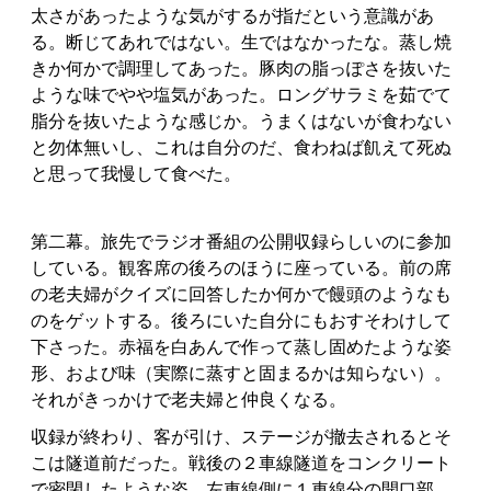
太さがあったような気がするが指だという意識があ
る。断じてあれではない。生ではなかったな。蒸し焼
きか何かで調理してあった。豚肉の脂っぽさを抜いた
ような味でやや塩気があった。ロングサラミを茹でて
脂分を抜いたような感じか。うまくはないが食わない
と勿体無いし、これは自分のだ、食わねば飢えて死ぬ
と思って我慢して食べた。
第二幕。旅先でラジオ番組の公開収録らしいのに参加
している。観客席の後ろのほうに座っている。前の席
の老夫婦がクイズに回答したか何かで饅頭のようなも
のをゲットする。後ろにいた自分にもおすそわけして
下さった。赤福を白あんで作って蒸し固めたような姿
形、および味（実際に蒸すと固まるかは知らない）。
それがきっかけで老夫婦と仲良くなる。
収録が終わり、客が引け、ステージが撤去されるとそ
こは隧道前だった。戦後の２車線隧道をコンクリート
で密閉したような姿。左車線側に１車線分の開口部