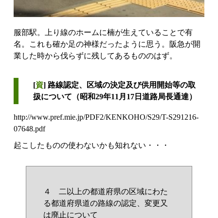
服部駅。上り線のホームに楠が生えていることで有
名。これも確か足の神様だったように思う。阪急が開
業した時から伐らずに残してあるもののはず。
[
資
] 路線認定、区域の決定及び供用開始等の取
扱について（昭和29年11月17日道路局長通達）
http://www.pref.mie.jp/PDF2/KENKOHO/S29/T-S291216-
07648.pdf
起こしたものの使わないかも知れない・・・
４ 二以上の都道府県の区域にわた
る都道府県道の路線の認定、変更又
は廃止について