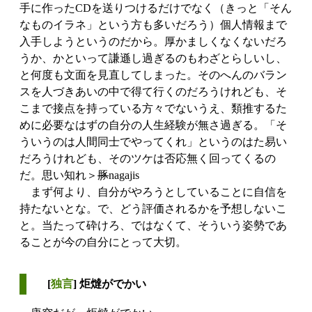
手に作ったCDを送りつけるだけでなく（きっと「そん
なものイラネ」という方も多いだろう）個人情報まで
入手しようというのだから。厚かましくなくないだろ
うか、かといって謙遜し過ぎるのもわざとらしいし、
と何度も文面を見直してしまった。そのへんのバラン
スを人づきあいの中で得て行くのだろうけれども、そ
こまで接点を持っている方々でないうえ、類推するた
めに必要なはずの自分の人生経験が無さ過ぎる。「そ
ういうのは人間同士でやってくれ」というのはた易い
だろうけれども、そのツケは否応無く回ってくるの
だ。思い知れ＞
豚
nagajis
まず何より、自分がやろうとしていることに自信を
持たないとな。で、どう評価されるかを予想しないこ
と。当たって砕けろ、ではなくて、そういう姿勢であ
ることが今の自分にとって大切。
[
独言
] 炬燵がでかい