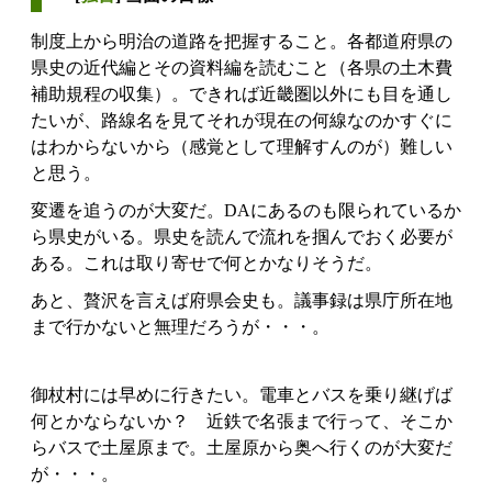
制度上から明治の道路を把握すること。各都道府県の
県史の近代編とその資料編を読むこと（各県の土木費
補助規程の収集）。できれば近畿圏以外にも目を通し
たいが、路線名を見てそれが現在の何線なのかすぐに
はわからないから（感覚として理解すんのが）難しい
と思う。
変遷を追うのが大変だ。DAにあるのも限られているか
ら県史がいる。県史を読んで流れを掴んでおく必要が
ある。これは取り寄せで何とかなりそうだ。
あと、贅沢を言えば府県会史も。議事録は県庁所在地
まで行かないと無理だろうが・・・。
御杖村には早めに行きたい。電車とバスを乗り継げば
何とかならないか？ 近鉄で名張まで行って、そこか
らバスで土屋原まで。土屋原から奥へ行くのが大変だ
が・・・。