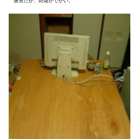
唐突だが、炬燵がでかい。