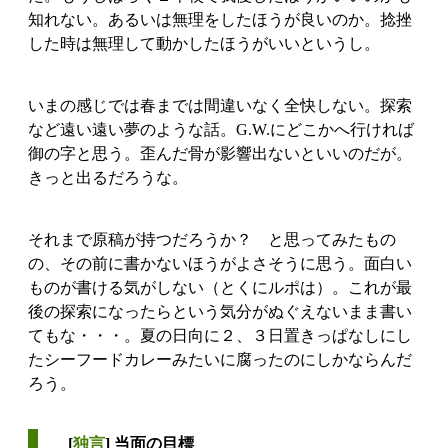
知れない。あるいは無理をしたほうが良いのか。捻挫
した時は無理して動かしたほうがいいというし。
いまの感じでは春までは間違いなく全快しない。探索
など遠い遠い夢のような話。G.W.にどこかへ行ければ
御の字と思う。歪んだ骨が影響出ないといいのだが。
きっと出るだろうな。
それまで原稿が持つだろうか？ と思ってみたもの
の、その前に書かないほうがよさそうに思う。面白い
ものが書ける気がしない（とくにルポは）。これが最
後の探索になったらという気分がぬぐえないまま書い
てもな・・・。夏の日向に２、３日置きっぱなしにし
たシーフードカレーみたいに腐ったのにしかならんだ
ろう。
[
独言
] 当面の目標