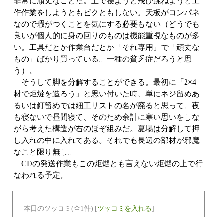
非常に頑丈なことだ。上で寝ようと飛び跳ねようと工
作作業をしようともビクともしない。天板がコンパネ
なので瑕がつくことを気にする必要もない（どうでも
良いが個人的に身の回りのものは機能重視なものが多
い。工具だとか作業台だとか「それ専用」で「頑丈な
もの」ばかり買っている。一種の貧乏症だろうと思
う）。
そうして脚を分解することができる。最初に「2×4
材で炬燵を造ろう」と思い付いた時、単にネジ留めあ
るいは釘留めでは細工リストの名が廃ると思って、夜
も寝ないで昼間寝て、そのため余計に寒い思いをしな
がら考えた構造が右のほぞ組みだ。夏場は分解して押
し入れの中に入れてある。それでも長辺の部材が邪魔
なこと限り無し。
CDの発送作業もこの炬燵とも言えない炬燵の上で行
なわれる予定。
本日のツッコミ(全1件) [
ツッコミを入れる
]