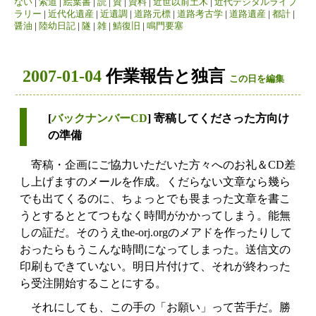
ない
|
索道
|
絵葉書
|
読
|
資
|
資料
|
近世以前土木
|
近代デジタルライブ
ラリー
|
近代化遺産
|
近遺調
|
道路元標
|
道路考古学
|
道路遺産
|
都計
|
醤油
|
陸幼日記
|
隧
|
雑
|
鯖復旧
|
鳴門要塞
2007-01-04
作業報告と独言
この日を編集
[
バックナンバーCD
] 寄稿してくださった方向け
の準備
寄稿・企画にご協力いただいた方々へのお礼＆CD差
し上げますのメールを作成。くだらない文章なら幾ら
でも出てくるのに、ちょっとでも畏まった文章を書こ
うとするととてつもなく時間がかかってしまう。能無
しの証だ。そのうえthe-orj.orgのメアドを作ったりして
おったらもうこんな時間になってしまった。送信文の
印刷もできていない。明日片付けて、それが終わった
ら受注開始することにする。
それにしても、この手の「お願い」って苦手だ。勝