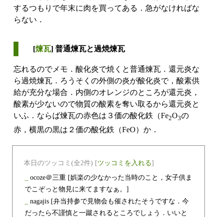
するつもりで年末に肉を買ってある．急がなければな
らない．
[
煉瓦
] 普通煉瓦と過焼煉瓦
忘れるのでメモ．酸化炎で焼くと普通煉瓦．還元炎な
ら過焼煉瓦．ろうそくの外側の炎が酸化炎で，酸素供
給が充分な場合．内側のオレンジのところが還元炎，
酸素が少ないので物質の酸素を奪い取るから還元炎と
いふ．ならば煉瓦の赤色は３価の酸化鉄（Fe
O
の
2
3
赤，横黒の黒は２価の酸化鉄（FeO）か．
本日のツッコミ(全2件) [
ツッコミを入れる
]
_
ocoze＠三重
[娯楽の少なかった当時のこと，女子供ま
でこぞっと物見に来てますなぁ。]
_
nagajis
[弁当持参で見物会も催されたそうですな．今
だったら不謹慎と一蹴されるところでしょう．いいと