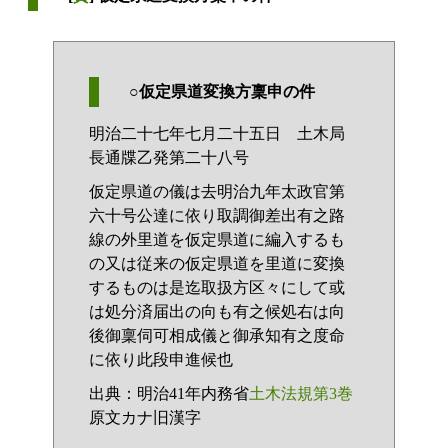
○仮定県道変換方稟申の件
明治二十七年七月二十五日 土木局
長通牒乙発第二十八号
仮定県道の儀は去明治九年太政官第
六十号公達に依り取調御差出有之路
線の外里道を仮定県道に編入するも
の又は従来の仮定県道を里道に変換
するものは是迄取扱方区々にして或
は処分済届出の向も有之候処右は向
後御稟伺可相成儀と御承知有之度命
に依り此段申進候也
出典：明治41年内務省
土木法規第3巻
原文カナ旧漢字