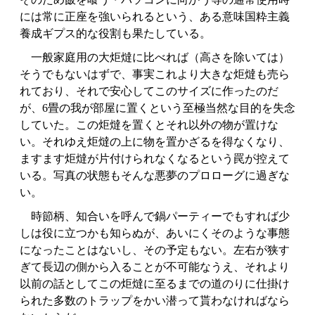
には常に正座を強いられるという、ある意味国粋主義
養成ギプス的な役割も果たしている。
一般家庭用の大炬燵に比べれば（高さを除いては）
そうでもないはずで、事実これより大きな炬燵も売ら
れており、それで安心してこのサイズに作ったのだ
が、6畳の我が部屋に置くという至極当然な目的を失念
していた。この炬燵を置くとそれ以外の物が置けな
い。それゆえ炬燵の上に物を置かざるを得なくなり、
ますます炬燵が片付けられなくなるという罠が控えて
いる。写真の状態もそんな悪夢のプロローグに過ぎな
い。
時節柄、知合いを呼んで鍋パーティーでもすれば少
しは役に立つかも知らぬが、あいにくそのような事態
になったことはないし、その予定もない。左右が狭す
ぎて長辺の側から入ることが不可能なうえ、それより
以前の話としてこの炬燵に至るまでの道のりに仕掛け
られた多数のトラップをかい潜って貰わなければなら