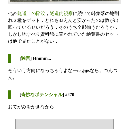
<@>
隧道上の陥没
，
隧道内視察
に続いて峠集落の地割
れ２種をゲット．どれも33えんと安かったのは数が出
回っているせいだろう．そのうち全部揃うだろうか．
しかし地すべり資料館に置かれていた絵葉書のセット
は他で見たことがない．
[
独言
] Hmmm...
そういう方向になっちゃうよなーnagajisなら。つんつ
ん。
[
奇妙なポテンシャル
] #270
おてがみをかきながら