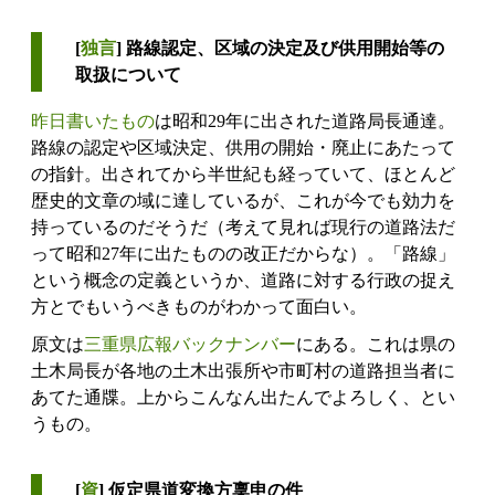
[
独言
] 路線認定、区域の決定及び供用開始等の
取扱について
昨日書いたもの
は昭和29年に出された道路局長通達。
路線の認定や区域決定、供用の開始・廃止にあたって
の指針。出されてから半世紀も経っていて、ほとんど
歴史的文章の域に達しているが、これが今でも効力を
持っているのだそうだ（考えて見れば現行の道路法だ
って昭和27年に出たものの改正だからな）。「路線」
という概念の定義というか、道路に対する行政の捉え
方とでもいうべきものがわかって面白い。
原文は
三重県広報バックナンバー
にある。これは県の
土木局長が各地の土木出張所や市町村の道路担当者に
あてた通牒。上からこんなん出たんでよろしく、とい
うもの。
[
資
] 仮定県道変換方稟申の件