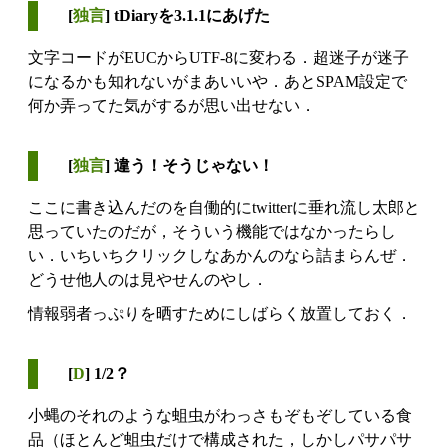
[
独言
] tDiaryを3.1.1にあげた
文字コードがEUCからUTF-8に変わる．超迷子が迷子
になるかも知れないがまあいいや．あとSPAM設定で
何か弄ってた気がするが思い出せない．
[
独言
] 違う！そうじゃない！
ここに書き込んだのを自働的にtwitterに垂れ流し太郎と
思っていたのだが，そういう機能ではなかったらし
い．いちいちクリックしなあかんのなら詰まらんぜ．
どうせ他人のは見やせんのやし．
情報弱者っぷりを晒すためにしばらく放置しておく．
[
D
] 1/2？
小蝿のそれのような蛆虫がわっさもぞもぞしている食
品（ほとんど蛆虫だけで構成された，しかしパサパサ