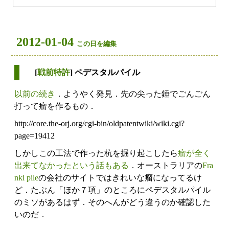
2012-01-04
この日を編集
[
戦前特許
] ペデスタルパイル
以前の続き
．ようやく発見．先の尖った錘でごんごん
打って瘤を作るもの．
http://core.the-orj.org/cgi-bin/oldpatentwiki/wiki.cgi?
page=19412
しかしこの工法で作った杭を掘り起こしたら
瘤が全く
出来てなかったという話もある
．オーストラリアの
Fra
nki pile
の会社のサイトではきれいな瘤になってるけ
ど．たぶん「ほか７項」のところにペデスタルパイル
のミソがあるはず．そのへんがどう違うのか確認した
いのだ．