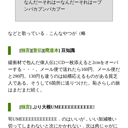
なんだーそれはーなんだーそれはーブ
ンバカブンバカブー
などと歌っている．こんなやつが（略
[
独言
][
宣伝
][
廃道本
] 豆知識
緩衝材で包んだ偉人伝にCD一枚添えると2cmをオーバ
ーする・・・。メール便で送れたら160円、メール便だ
と290円。130円も違うのは結構応えるものがある貧乏
人である。そうして6箇所に送りつけた。恥さらしの旅
はまだまだ続く。
[
独言
] ぶり大根UMEEEEEEEEEEE!
筍UMEEEEEEEEEEEEE．のはいいが，いい加減喰い
切ってしまわないと次にかかれない．次は肉じゃがに