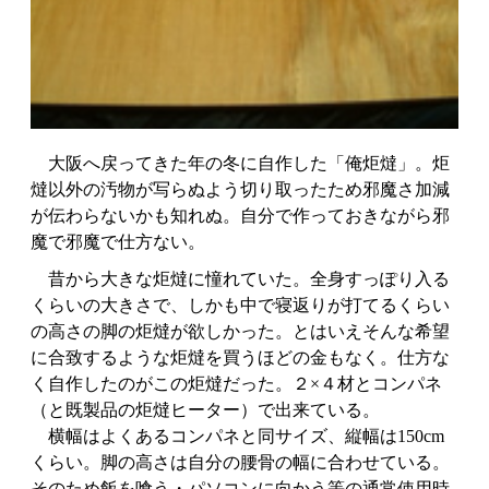
大阪へ戻ってきた年の冬に自作した「俺炬燵」。炬
燵以外の汚物が写らぬよう切り取ったため邪魔さ加減
が伝わらないかも知れぬ。自分で作っておきながら邪
魔で邪魔で仕方ない。
昔から大きな炬燵に憧れていた。全身すっぽり入る
くらいの大きさで、しかも中で寝返りが打てるくらい
の高さの脚の炬燵が欲しかった。とはいえそんな希望
に合致するような炬燵を買うほどの金もなく。仕方な
く自作したのがこの炬燵だった。２×４材とコンパネ
（と既製品の炬燵ヒーター）で出来ている。
横幅はよくあるコンパネと同サイズ、縦幅は150cm
くらい。脚の高さは自分の腰骨の幅に合わせている。
そのため飯を喰う・パソコンに向かう等の通常使用時