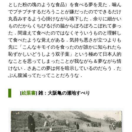
とした粉の塊のような食品）を食べる夢を見た．噛ん
でプチプチするだろうことが嫌だったのでできるだけ
丸呑みするよう心掛けながら嚥下した．余りに細かい
ものだからくちびるげの脇からぼろぼろこぼれて参っ
た．間違えて食べたのではなくそういうものと理解し
て食べたような覚えがある．気持ち悪さが立つよりも
先に「こんなキモイのを食ったのが誰かに知られたら
恥ずかしいどうしよう双子葉」という極めて日本人的
なことを思ってしまったことが我ながら＆夢ながら情
けない．さあこの夢は何を暗示しているのだらう．た
ぶん腹減ってたってことだろうな．
[
絵葉書
] 雑：大阪亀の瀬地すべり