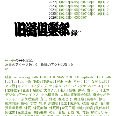
2022|
01
|
02
|
03
|
04
|
05
|
06
|
07
|
08
|
09
|
10
|
11
|
12
|
2023|
01
|
02
|
03
|
04
|
05
|
06
|
07
|
08
|
09
|
10
|
11
|
12
|
2024|
01
|
02
|
03
|
04
|
05
|
06
|
07
|
08
|
09
|
10
|
11
|
12
|
2025|
01
|
02
|
03
|
04
|
05
|
06
|
07
|
08
|
09
|
10
|
11
|
12
|
2026|
01
|
02
|
03
|
04
|
05
|
06
|
07
|
録"
nagajis
の
日
不定記。
本日のアクセス数：0｜昨日のアクセス数：0
ad
独言
|
archive.org
|
bdb
|
C60
|
D
|
KINIAS
|
NDL
|
OFF-uploader
|
ORJ
|
pdb
|
pdf
|
ph
|
ph.
|
tdb
|
ToDo
|
ToRead
|
Web
|
web
|
きたく
|
げ
|
なぞ
|
ふむ
|
アジ歴
|
キノコ
|
コアダンプ
|
テ
|
ネタ
|
ハチ
|
バックナンバーCD
|
メモ
|
乞御教示
|
企画
|
偽補完
|
力尽きた
|
南天
|
危機
|
原稿
|
古レール
|
土木
デジタルアーカイブス
|
土木構造物
|
大日本窯業協会雑誌
|
奇妙なポテ
ンシャル
|
奈良近遺調
|
宣伝
|
帰宅
|
廃道とは
|
廃道巡
|
廃道本
|
懐古
|
戦前特許
|
挾物
|
文芸
|
料理
|
新聞読
|
既出
|
未消化
|
標識
|
橋梁
|
毒
|
滋
賀県道元標
|
煉瓦
|
煉瓦刻印
|
煉瓦展
|
煉瓦工場
|
物欲
|
独言
|
現代本邦
築城史
|
産業遺産
|
由良要塞
|
発行
|
看板
|
石垣
|
社
|
竹筋
|
納得がいか