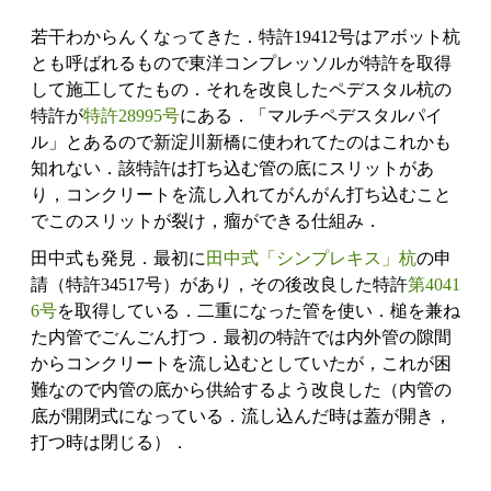
若干わからんくなってきた．特許19412号はアボット杭
とも呼ばれるもので東洋コンプレッソルが特許を取得
して施工してたもの．それを改良したペデスタル杭の
特許が
特許28995号
にある．「マルチペデスタルパイ
ル」とあるので新淀川新橋に使われてたのはこれかも
知れない．該特許は打ち込む管の底にスリットがあ
り，コンクリートを流し入れてがんがん打ち込むこと
でこのスリットが裂け，瘤ができる仕組み．
田中式も発見．最初に
田中式「シンプレキス」杭
の申
請（特許34517号）があり，その後改良した特許
第4041
6号
を取得している．二重になった管を使い．槌を兼ね
た内管でごんごん打つ．最初の特許では内外管の隙間
からコンクリートを流し込むとしていたが，これが困
難なので内管の底から供給するよう改良した（内管の
底が開閉式になっている．流し込んだ時は蓋が開き，
打つ時は閉じる）．