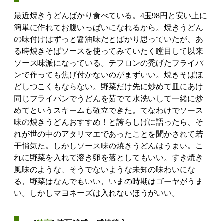
最近焼きうどんばかり食べている。4玉98円と安い上に
簡単に作れてお腹いっぱいになれるから。焼きうどん
の味付けはずっと醤油味だとばかり思っていたが、あ
る時焼きそばソースを使ってみていたく瞠目して以来
ソース味派になっている。テフロンの禿げたフライパ
ンで作っても焦げ付かないのがまずいい。焼きそばほ
どしつこくもならない。野菜だけ先に炒めて皿にあけ
同じフライパンでうどんを茹でて水洗いして一緒に炒
めてというスキームも確立できた。てなわけでソース
味の焼きうどんおすすめ！と誇らしげに語ったら、そ
れが世の中のアタリマエであったことを聞かされて若
干悄気た。しかしソース味の焼きうどんはうまい。こ
れに野菜を入れて溶き卵を落としてもいい。すき焼き
風味のような、そうでないような未知の味わいにな
る。野菜はなんでもいい。いまの時期はゴーヤがうま
い。しかしマヨネーズは入れないほうがいい。