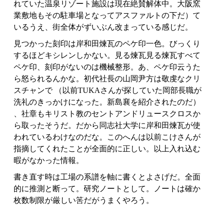
れていた温泉リゾート施設は現在絶賛解体中。大阪窯
業敷地もその駐車場となってアスファルトの下だ）て
いるうえ、街全体がずいぶん改まっている感じだ。
見つかった刻印は岸和田煉瓦のペケ印一色。びっくり
するほどキシレンしかない。見る煉瓦見る煉瓦すべて
ペケ印、刻印がないのは機械整形。あ、ペケ印云うた
ら怒られるんかな。初代社長の山岡尹方は敬虔なクリ
スチャンで （以前TUKAさんが探していた岡部長職が
洗礼のきっかけになった。新島襄を紹介されたのだ）
、社章もキリスト教のセントアンドリュースクロスか
ら取ったそうだ。だから同志社大学に岸和田煉瓦が使
われているわけなのだな。このへんは以前こけさんが
指摘してくれたことが全面的に正しい。以上入れ込む
暇がなかった情報。
書き直す時は工場の系譜を軸に書くとよさげだ。全面
的に推測と断って。研究ノートとして。ノートは確か
枚数制限が厳しい筈だがうまくやろう。