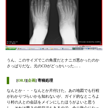
うん、このサイズでこの角度だとナニガ悪かったのか
さっぱりだな。元のCDがどっかいった…．
[
ORJ
][
企画
] 寄稿処理
なんとか・・・なんとか片付けた。あの地図でも行程
がわかりづらいかも知れないが、ガイド的なところよ
り村の人との会話をメインにしたほうがよいと思う
し，それは廃３の役目でもあるので，余り熱心になっ