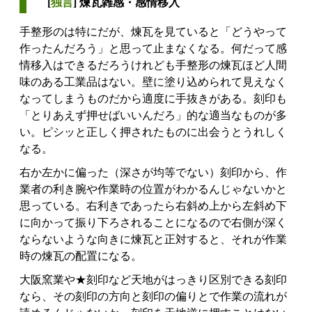
[
独言
] 煉瓦雑感・感情移入
手整形のは特にだが、煉瓦を見ていると「どうやって
作ったんだろう」と思って止まなくなる。何だって感
情移入はできるだろうけれども手整形の煉瓦ほど人間
味のある工業品はない。壁に塗り込められて見えなく
なってしまうものだから適度に手抜きがある。刻印も
「とりあえず押せばいいんだろ」的な適当なものが多
い。ピシッと正しく押されたものに出会うとうれしく
なる。
右か左かに偏った（深さが均等でない）刻印から、作
業者の利き腕や作業時の位置がわかるんじゃないかと
思っている。右利きであったら右斜め上から左斜め下
に向かって振り下ろされることになるので右側が深く
ならないような向きに煉瓦と正対すると、それが作業
時の煉瓦の配置になる。
大阪窯業や★刻印など天地がはっきり区別できる刻印
なら、その刻印の方向と刻印の偏りとで作業の流れが