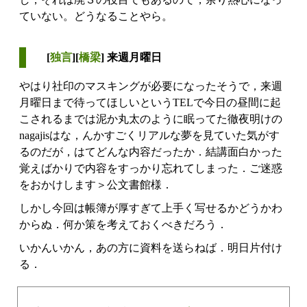
ていない。どうなることやら。
[
独言
][
橋梁
] 来週月曜日
やはり社印のマスキングが必要になったそうで，来週
月曜日まで待ってほしいというTELで今日の昼間に起
こされるまでは泥か丸太のように眠ってた徹夜明けの
nagajisはな，んかすごくリアルな夢を見ていた気がす
るのだが，はてどんな内容だったか．結講面白かった
覚えばかりで内容をすっかり忘れてしまった．ご迷惑
をおかけします＞公文書館様．
しかし今回は帳簿が厚すぎて上手く写せるかどうかわ
からぬ．何か策を考えておくべきだろう．
いかんいかん，あの方に資料を送らねば．明日片付け
る．