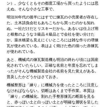
ン）。少なくともその都度工場から買ったようには思
えぬ。そんな小さな工事で。
明治30年代の後半にはすでに煉瓦の小売業者が存在し
た。土木請負会社もあちこちから買ったのかも知れ
ぬ。一社だけだとリスキーだから。あるいは仕上げ用
と根敷のような３級品４級品とで会社を使い分けた
か。薬水橋梁も見えにくいところには雑な作りの堺煉
瓦が使われている。表はよく焼けた色の揃った赤煉瓦
が使われている。
あと、機械式の煉瓦製造機も明治の終わり頃には国産
化されていたらしい。正確な名前と年度を忘れてしま
ったがそんな機械製造会社の名前を見た覚えがある。
普及したかどうかはさておき。
機械整形は「練り」に機械力を使ったところに注意し
なければならない。切断はあくまで手作業。本質は
「練り」の機械化。割れた手整形煉瓦の断面を見る
と、赤っぽい土と白っぽい土とが明確な層状を呈した