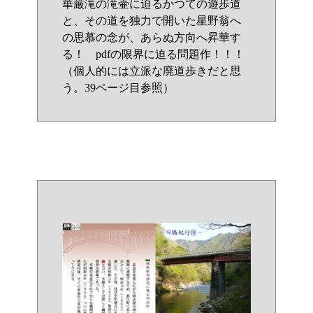
華厳滝の滝壷に迫るかつての遊歩道
と、その道を独力で開いた星野翁へ
の思慕の念が、あらぬ方向へ昇華す
る！ pdfの限界に迫る問題作！！！
（個人的には立派な廃道歩きだと思
う。39ページ目参照）