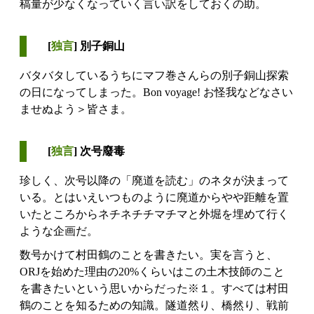
稿量が少なくなっていく言い訳をしておくの助。
[
独言
] 別子銅山
バタバタしているうちにマフ巻さんらの別子銅山探索
の日になってしまった。Bon voyage! お怪我などなさい
ませぬよう＞皆さま。
[
独言
] 次号廢毒
珍しく、次号以降の「廃道を読む」のネタが決まって
いる。とはいえいつものように廃道からやや距離を置
いたところからネチネチチマチマと外堀を埋めて行く
ような企画だ。
数号かけて村田鶴のことを書きたい。実を言うと、
ORJを始めた理由の20%くらいはこの土木技師のこと
を書きたいという思いからだった※１。すべては村田
鶴のことを知るための知識。隧道然り、橋然り、戦前