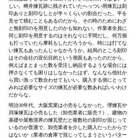
しい。樽井煉瓦跡に残されていたへっつい用煉瓦は刻
印ありと刻印なしとが半々くらいの割合だった。平を
見せて積むこともあるのだから、その時のためにわざ
と無刻印のを用意したのかも知れない。作業者全員に
同じ刻印を用意するのはそれなりに手間だし、何万個
も打っていたら摩耗もしただろうから、時には打てな
い煉瓦もあったんじゃなかろうか。結局のところ刻印
はその会社の宣伝目的という側面もあったのだから、
例えばまとまった数を受注し納品するような場合には
押さなくても困りはしなかったはず。なんなら他社か
ら買い漁って数合わせてもいい。購入する側にとって
みれば必要なサイズの煉瓦が必要な数あればいいわけ
だからな。
明治30年代、大阪窯業は小売をしなかった。堺煉瓦や
貝塚煉瓦は小売もした（卸売業者に販売？）。建物の
基礎や屋敷境界の煉瓦壁だと複数社の刻印が混じって
いるのが普通で、卸売業者を介した購入だったからで
はないか（業者の倉庫で混じってしまうというパター