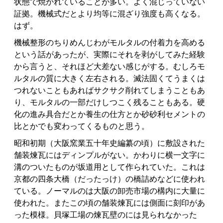
状態で焼かれていることが多い。よく混じっていない
証拠。機械式だとより均等に混ざり強度も高くなる。
はず。
機械整形のちりめんじわがモルタルの付着力を高める
という話があったが、実際にそれを剥がしてみた経験
から言うと、それほど大差ない感じがする。むしろモ
ルタルの質に大きく左右される。滅法固くてうまくは
つれないこともあればサクサク削れてしまうこともあ
り、モルタルの一部だけしつこく残ることもある。硬
化の進み具合だとか養生の仕方とか砂砂利セメントの
比とかでも変わってくるものと思う。
昭和初期（大阪窯業五十年史編纂の頃）に敷設された
舗装煉瓦にはディンプルがない。かわりに横一文字に
溝のついたものが坂道用として作られていた。これは
京都の四条大橋（だったっけ）の橋詰めなどに使われ
ている。ノーマルのは大阪の卸売市場の構内に大量に
使われた。またこの頃の舗装煉瓦には側面に刻印があ
った模様。貝塚工場の煉瓦壁のには見られなかった