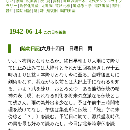
ない
|
索道
|
絵葉書
|
読
|
資
|
資料
|
近世以前土木
|
近代デジタルライブ
ラリー
|
近代化遺産
|
近遺調
|
道路元標
|
道路考古学
|
道路遺産
|
都計
|
醤油
|
陸幼日記
|
隧
|
雑
|
鯖復旧
|
鳴門要塞
1942-06-14
この日を編集
[
陸幼日記
]六月十四日 日曜日 雨
いよヽ梅雨となりたるか。終日早朝より大雨にて降り
ては止み止みては大降りとそれが五回程続きしが十五
時頃よりは益〃本降りとなり今に至る。点呼後直ちに
剣術をなす。我ながら以前とは大部上手になれるを知
る。いよヽ武を練り、おとろえつゝある熊幼伝統の精
神の表〔現〕われなる剣術を将来の立派なる伝統とし
て残さん。雨の為外出者少なし。予は午前中三時間物
理を続けてなし、午後は集会所に伝統〔「統」字に朱
傍線と「？」〕を読む。予近日に於て、源兵盛衰時代
の書を最も好みて読みたし。今日は北条時宗伝を読