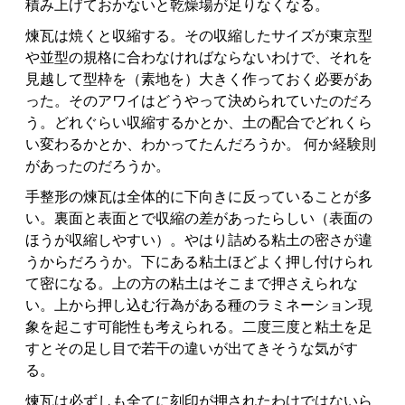
積み上げておかないと乾燥場が足りなくなる。
煉瓦は焼くと収縮する。その収縮したサイズが東京型
や並型の規格に合わなければならないわけで、それを
見越して型枠を（素地を）大きく作っておく必要があ
った。そのアワイはどうやって決められていたのだろ
う。どれぐらい収縮するかとか、土の配合でどれくら
い変わるかとか、わかってたんだろうか。 何か経験則
があったのだろうか。
手整形の煉瓦は全体的に下向きに反っていることが多
い。裏面と表面とで収縮の差があったらしい（表面の
ほうが収縮しやすい）。やはり詰める粘土の密さが違
うからだろうか。下にある粘土ほどよく押し付けられ
て密になる。上の方の粘土はそこまで押さえられな
い。上から押し込む行為がある種のラミネーション現
象を起こす可能性も考えられる。二度三度と粘土を足
すとその足し目で若干の違いが出てきそうな気がす
る。
煉瓦は必ずしも全てに刻印が押されたわけではないら