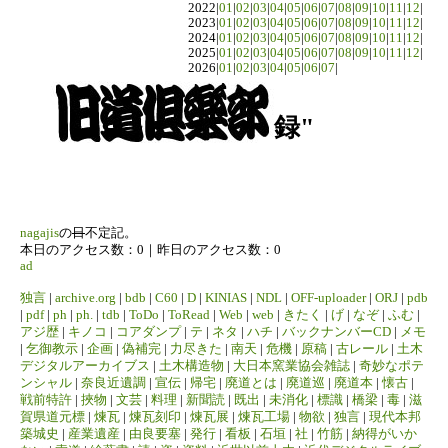
2022|
01
|
02
|
03
|
04
|
05
|
06
|
07
|
08
|
09
|
10
|
11
|
12
|
2023|
01
|
02
|
03
|
04
|
05
|
06
|
07
|
08
|
09
|
10
|
11
|
12
|
2024|
01
|
02
|
03
|
04
|
05
|
06
|
07
|
08
|
09
|
10
|
11
|
12
|
2025|
01
|
02
|
03
|
04
|
05
|
06
|
07
|
08
|
09
|
10
|
11
|
12
|
2026|
01
|
02
|
03
|
04
|
05
|
06
|
07
|
録"
nagajis
の
日
不定記。
本日のアクセス数：0｜昨日のアクセス数：0
ad
独言
|
archive.org
|
bdb
|
C60
|
D
|
KINIAS
|
NDL
|
OFF-uploader
|
ORJ
|
pdb
|
pdf
|
ph
|
ph.
|
tdb
|
ToDo
|
ToRead
|
Web
|
web
|
きたく
|
げ
|
なぞ
|
ふむ
|
アジ歴
|
キノコ
|
コアダンプ
|
テ
|
ネタ
|
ハチ
|
バックナンバーCD
|
メモ
|
乞御教示
|
企画
|
偽補完
|
力尽きた
|
南天
|
危機
|
原稿
|
古レール
|
土木
デジタルアーカイブス
|
土木構造物
|
大日本窯業協会雑誌
|
奇妙なポテ
ンシャル
|
奈良近遺調
|
宣伝
|
帰宅
|
廃道とは
|
廃道巡
|
廃道本
|
懐古
|
戦前特許
|
挾物
|
文芸
|
料理
|
新聞読
|
既出
|
未消化
|
標識
|
橋梁
|
毒
|
滋
賀県道元標
|
煉瓦
|
煉瓦刻印
|
煉瓦展
|
煉瓦工場
|
物欲
|
独言
|
現代本邦
築城史
|
産業遺産
|
由良要塞
|
発行
|
看板
|
石垣
|
社
|
竹筋
|
納得がいか