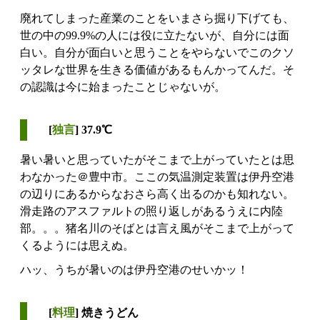
廃れてしまった産業のことをいまさら掘り下げても、
世の中の99.9%の人には役に立たないが、自分には面
白い。自分が面白いと思うことをやらないでこのクソ
ッタレな世界を生きる価値があるもんかってんだ。そ
の認識は今に始まったことじゃないが。
[
独言
] 37.9℃
暑い暑いと思っていたがそこまで上がっていたとは思
わなかった＠豊中市。ここの気温測定装置は伊丹空港
の辺りにあるからなおさら高く出るのかも知れない。
滑走路のアスファルトの照り返しがあるうえに内陸
部。。。猪名川のそばとは言え風がそこまで上がって
くるようには思えぬ。
ハッ、うちが暑いのは伊丹空港のせいかッ！
[
料理
] 焼きうどん