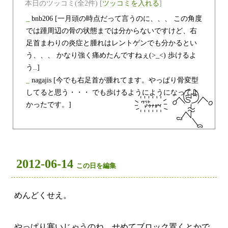
本日のツッコミ(全2件) [
ツッコミを入れる
]
_
bnb206
[一月頭の時点だって言うのに、、、 この角度
では踵周辺の骨の状態までは分からないですけど、右
足首まわりの炎症と腫れはレントゲンでも分かるとい
う、、、 かなり強く痛めたんですねぇ(>_<) 歩けるよ
う..]
_
nagajis
[今でも右足首が腫れてます。やっぱり骨変型
してると思う・・・ でも歩けるようにようになってよ
かったです。]
2012-06-14
この日を編集
めんどくせえ。
やっぱり塞いじゃうのね。せめてブロック置くとかで