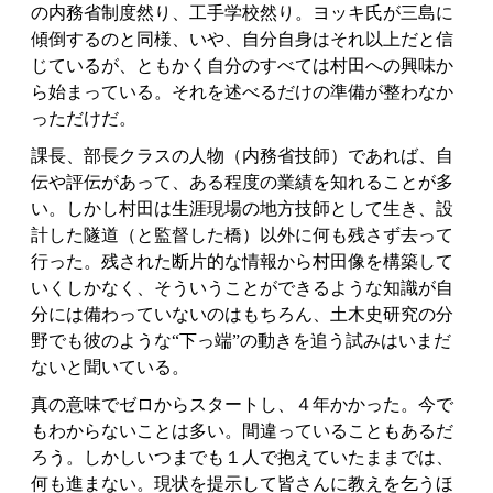
の内務省制度然り、工手学校然り。ヨッキ氏が三島に
傾倒するのと同様、いや、自分自身はそれ以上だと信
じているが、ともかく自分のすべては村田への興味か
ら始まっている。それを述べるだけの準備が整わなか
っただけだ。
課長、部長クラスの人物（内務省技師）であれば、自
伝や評伝があって、ある程度の業績を知れることが多
い。しかし村田は生涯現場の地方技師として生き、設
計した隧道（と監督した橋）以外に何も残さず去って
行った。残された断片的な情報から村田像を構築して
いくしかなく、そういうことができるような知識が自
分には備わっていないのはもちろん、土木史研究の分
野でも彼のような“下っ端”の動きを追う試みはいまだ
ないと聞いている。
真の意味でゼロからスタートし、４年かかった。今で
もわからないことは多い。間違っていることもあるだ
ろう。しかしいつまでも１人で抱えていたままでは、
何も進まない。現状を提示して皆さんに教えを乞うほ