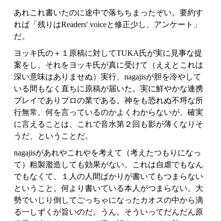
あれこれ書いたのに途中で落ちちまったぞい。要約す
れば「残りはReaders' voiceと修正少し、アンケート」
だ。
ヨッキ氏の＋１原稿に対してTUKA氏が実に見事な提
案をし、それをヨッキ氏が真に受けて（ええとこれは
深い意味はありませぬ）実行、nagajisが胆を冷やして
いる間もなく直ちに原稿が届いた。実に鮮やかな連携
プレイでありプロの業である。神をも恐れぬ不埒な所
行無常。何を言っているのかよくわからないが、確実
に言えることは、これで音水第２回も影が薄くなりそ
うだ、ということだ。
nagajisがあれやこれやを考えて（考えたつもりになっ
て）粗製濫造しても効果がない。これは自虐でもなん
でもなくて、１人の人間ばかりが書いてもつまらない
ということ。何より書いている本人がつまらない。大
勢でいじり倒してごっちゃになったカオスの中から滴
る一しずくが旨いのだ。うん。そういってだんだん原