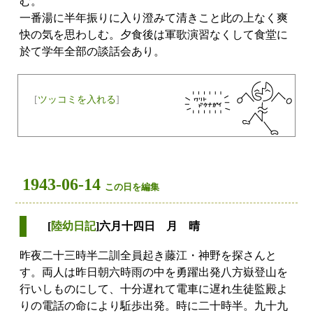
む。
一番湯に半年振りに入り澄みて清きこと此の上なく爽
快の気を思わしむ。夕食後は軍歌演習なくして食堂に
於て学年全部の談話会あり。
[
ツッコミを入れる
]
1943-06-14
この日を編集
[
陸幼日記
]六月十四日 月 晴
昨夜二十三時半二訓全員起き藤江・神野を探さんと
す。両人は昨日朝六時雨の中を勇躍出発八方嶽登山を
行いしものにして、十分遅れて電車に遅れ生徒監殿よ
りの電話の命により駈歩出発。時に二十時半。九十九