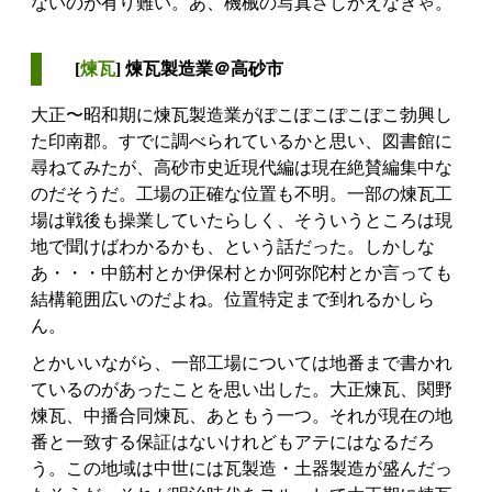
ないのが有り難い。あ、機械の写真さしかえなきゃ。
[
煉瓦
] 煉瓦製造業＠高砂市
大正〜昭和期に煉瓦製造業がぽこぽこぽこぽこ勃興し
た印南郡。すでに調べられているかと思い、図書館に
尋ねてみたが、高砂市史近現代編は現在絶賛編集中な
のだそうだ。工場の正確な位置も不明。一部の煉瓦工
場は戦後も操業していたらしく、そういうところは現
地で聞けばわかるかも、という話だった。しかしな
あ・・・中筋村とか伊保村とか阿弥陀村とか言っても
結構範囲広いのだよね。位置特定まで到れるかしら
ん。
とかいいながら、一部工場については地番まで書かれ
ているのがあったことを思い出した。大正煉瓦、関野
煉瓦、中播合同煉瓦、あともう一つ。それが現在の地
番と一致する保証はないけれどもアテにはなるだろ
う。この地域は中世には瓦製造・土器製造が盛んだっ