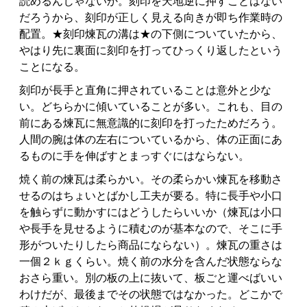
読めるんじゃないか。刻印を天地逆に押すことはない
だろうから、刻印が正しく見える向きが即ち作業時の
配置。★刻印煉瓦の溝は★の下側についていたから、
やはり先に裏面に刻印を打ってひっくり返したという
ことになる。
刻印が長手と直角に押されていることは意外と少な
い。どちらかに傾いていることが多い。これも、目の
前にある煉瓦に無意識的に刻印を打ったためだろう。
人間の腕は体の左右についているから、体の正面にあ
るものに手を伸ばすとまっすぐにはならない。
焼く前の煉瓦は柔らかい。その柔らかい煉瓦を移動さ
せるのはちょいとばかし工夫が要る。特に長手や小口
を触らずに動かすにはどうしたらいいか（煉瓦は小口
や長手を見せるように積むのが基本なので、そこに手
形がついたりしたら商品にならない）。煉瓦の重さは
一個２ｋｇくらい。焼く前の水分を含んだ状態ならな
おさら重い。別の板の上に抜いて、板ごと運べばいい
わけだが、最後までその状態ではなかった。どこかで