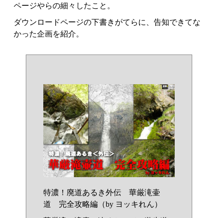
ページやらの細々したこと。
ダウンロードページの下書きがてらに、告知できてな
かった企画を紹介。
特濃！廃道あるき外伝 華厳滝壷
道 完全攻略編（by ヨッキれん）