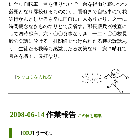
に至り自転車一台を借りついで一台を得雨と戦いつつ
必死となり帰校せるものなり。隈府まで自転車にて我
等行かんとしたるも幸に門前に両人ありたり。之一に
時間観念なきものなりとて反省す。部長殿兵器検査に
して四時起床、六・〇〇食事なりき。十二・〇〇校長
殿の会議に於ける 拝閲仰せつけられたる時の謹話あ
り。生徒たる我等も感激したる次第なり。愈〃晴れて
暑さを増す。良好なり。
[
ツッコミを入れる
]
2008-06-14
作業報告
この日を編集
[
ORJ
] うーむ。