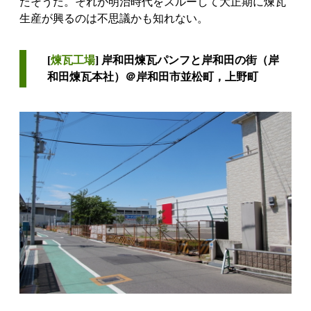
たそうだ。それが明治時代をスルーして大正期に煉瓦
生産が興るのは不思議かも知れない。
[
煉瓦工場
] 岸和田煉瓦パンフと岸和田の街（岸
和田煉瓦本社）＠岸和田市並松町，上野町