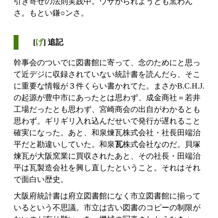
引き寄せの法則実践中。ウザがられようとも窯わん
さ。もとい鎌○ンさ。
[
げ
] 追記
幹事会のついでに図書館に寄って、念のためにと思っ
て近デジに収録されていない統計書を読んだら、そこ
に重要な情報が３件くらい書かれてた。まさかB.C.H.J.
の起源が豊中市にあったとは思わず、成金商社＝若井
工場だったとも思わず、宮崎商会の出自がわかるとも
思わず。ギリギリ入れ込んだせいで発行が遅れること
確実になった。あと、和泉煉瓦株式会社・社長田端治
平だと勘違いしていた。和泉
瓦
株式会社なのだ。貝塚
煉瓦が大阪窯業に買収されたあと、その社長・田端治
平は瓦製造会社を興し直したということ。それはそれ
で面白い歴史。
大阪府統計書は府立図書館になく市立図書館に揃って
いるという不思議。市立は古い図書のコピーの制限が