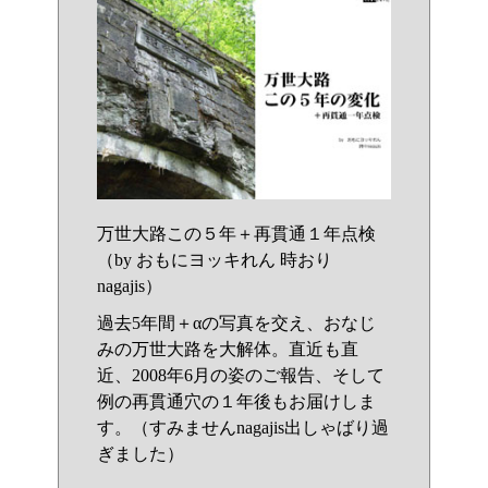
万世大路この５年＋再貫通１年点検
（by おもにヨッキれん 時おり
nagajis）
過去5年間＋αの写真を交え、おなじ
みの万世大路を大解体。直近も直
近、2008年6月の姿のご報告、そして
例の再貫通穴の１年後もお届けしま
す。（すみませんnagajis出しゃばり過
ぎました）